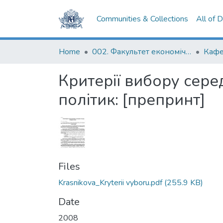
Communities & Collections
All of 
Home
002. Факультет економічних наук
Кафе
Критерії вибору сере
політик: [препринт]
Files
Krasnikova_Kryterii vyboru.pdf
(255.9 KB)
Date
2008