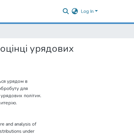
Log In
 оцінці урядових
ься урядом в
обробуту для
 урядових політик.
ритерію.
re and analysis of
istributions under