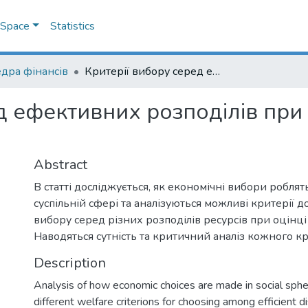
DSpace
Statistics
дра фінансів
Критерії вибору серед ефективних розподілів при оцінці урядових політик: [препринт]
д ефективних розподілів при
Abstract
В статті досліджується, як економічні вибори роблят
суспільній сфері та аналізуються можливі критерії д
вибору серед різних розподілів ресурсів при оцінці
Наводяться сутність та критичний аналіз кожного к
Description
Analysis of how economic choices are made in social sphe
different welfare criterions for choosing among efficient d