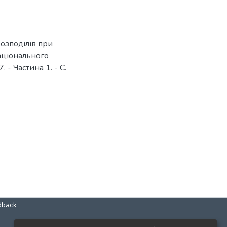
розподілів при
Національного
. - Частина 1. - С.
dback