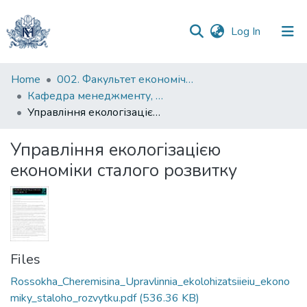
(current)
Log In
Communities
Home
002. Факультет економічних наук
&
Кафедра менеджменту, маркетингу та підприємництва
Collections
Управління екологізацією економіки сталого розвитку
All of DSpace
Управління екологізацією
економіки сталого розвитку
Statistics
Files
Rossokha_Cheremisina_Upravlinnia_ekolohizatsiieiu_ekono
miky_staloho_rozvytku.pdf
(536.36 KB)