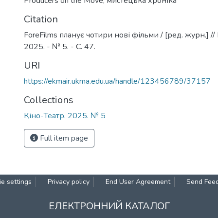
Producers on the Move
,
мистецька хроніка
Citation
ForeFilms планує чотири нові фільми / [ред. журн.] // 
2025. - № 5. - С. 47.
URI
https://ekmair.ukma.edu.ua/handle/123456789/37157
Collections
Кіно-Театр. 2025. № 5
Full item page
e settings
Privacy policy
End User Agreement
Send Fee
ЕЛЕКТРОННИЙ КАТАЛОГ