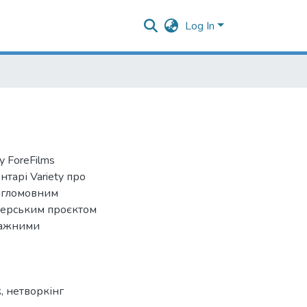
Log In
 ForeFilms
тарі Variety про
нгломовним
серським проєктом
ражними
к
,
нетворкінг