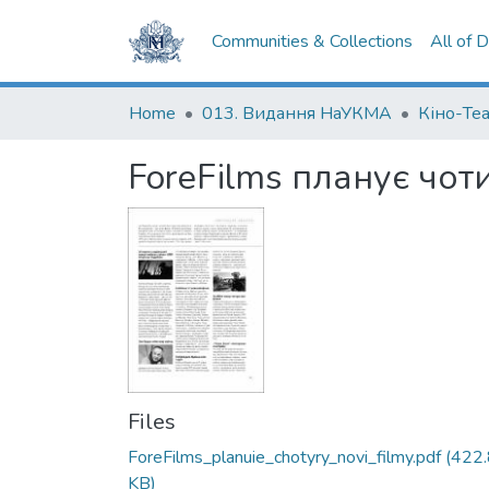
Communities & Collections
All of 
Home
013. Видання НаУКМА
Кіно-Те
ForeFilms планує чот
Files
ForeFilms_planuie_chotyry_novi_filmy.pdf
(422
KB)