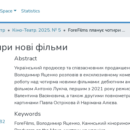
DSpace
Statistics
атр
Кіно-Театр. 2025. № 5
ForeFilms планує чотири нові фільми
ири нові фільми
Abstract
Український продюсер та співзасновник продакшену
Володимир Яценко розповів в ексклюзивному комен
роботу над чотирма новими фільмами: дебютним а
фільмом Антоніо Лукіча, першим з 2021 року режи
Валентина Васяновича, а також другими повномет
картинами Павла Острікова й Нарімана Алієва.
Keywords
.82
ForeFilms
,
Володимир Яценко
,
Каннський кінорино