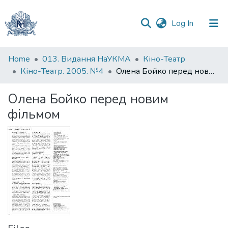
(current)
Log In
Communities
Home
013. Видання НаУКМА
Кіно-Театр
&
Кіно-Театр. 2005. №4
Олена Бойко перед новим фільмом
Collections
Олена Бойко перед новим
All of DSpace
фільмом
Statistics