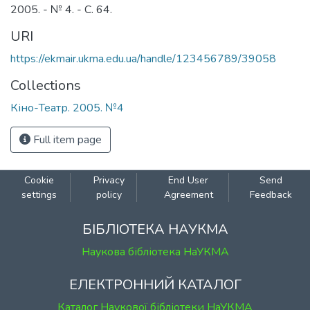
2005. - № 4. - С. 64.
URI
https://ekmair.ukma.edu.ua/handle/123456789/39058
Collections
Кіно-Театр. 2005. №4
Full item page
Cookie
Privacy
End User
Send
settings
policy
Agreement
Feedback
БІБЛІОТЕКА НАУКМА
Наукова бібліотека НаУКМА
ЕЛЕКТРОННИЙ КАТАЛОГ
Каталог Наукової бібліотеки НаУКМА