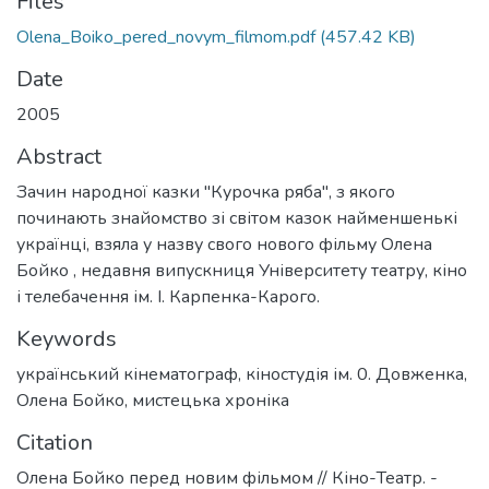
Files
Olena_Boiko_pered_novym_filmom.pdf
(457.42 KB)
Date
2005
Abstract
Зачин народної казки "Курочка ряба", з якого
починають знайомство зі світом казок найменшенькі
українці, взяла у назву свого нового фільму Олена
Бойко , недавня випускниця Університету театру, кіно
і телебачення ім. І. Карпенка-Карого.
Keywords
український кінематограф
,
кіностудія ім. 0. Довженка
,
Олена Бойко
,
мистецька хроніка
Citation
Олена Бойко перед новим фільмом // Кіно-Театр. -