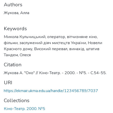
Authors
Жукова, Алла
Keywords
Микола Кульчицький
,
оператор
,
вітчизняне кіно
,
фільми
,
заслужений діяч мистецтв України
,
Новели
Красного дому
,
Високий перевал
,
винахід
,
штатив
Тандем
,
Олеся
Citation
Жукова А. "Око" // Кіно-Театр. - 2000. - №5. - С.54-55.
URI
https://ekmair.ukma.edu.ua/handle/123456789/7037
Collections
Кіно-Театр. 2000. №5