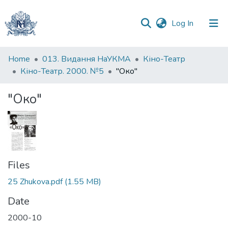
(current)
Log In
Communities
Home
013. Видання НаУКМА
Кіно-Театр
&
Кіно-Театр. 2000. №5
"Око"
Collections
"Око"
All of DSpace
Statistics
Files
25 Zhukova.pdf
(1.55 MB)
Date
2000-10