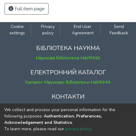
Full item page
Cookie
Privacy
End User
Send
settings
policy
Agreement
Feedback
БІБЛІОТЕКА НАУКМА
Наукова бібліотека НаУКМА
ЕЛЕКТРОННИЙ КАТАЛОГ
Каталог Наукової бібліотеки НаУКМА
КОНТАКТИ
м. Київ, вул. Григорія Сковороди, 2
We collect and process your personal information for the
к. 1, к. 120
following purposes:
Authentication, Preferences,
Acknowledgement and Statistics
.
тел.
(044) 463-69-31
To learn more, please read our
privacy policy
.
ekmair@ukma.edu.ua