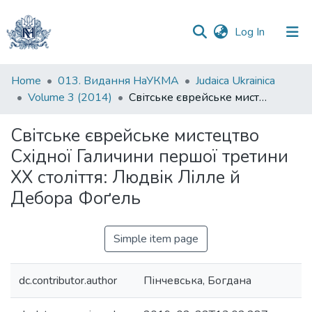
(current)
Log In
Communities
Home
013. Видання НаУКМА
Judaica Ukrainica
&
Volume 3 (2014)
Світське єврейське мистецтво Східної Галичини першої третини ХХ століття: Людвік Лілле й Дебора Фоґель
Collections
Світське єврейське мистецтво
All of DSpace
Східної Галичини першої третини
ХХ століття: Людвік Лілле й
Statistics
Дебора Фоґель
Simple item page
dc.contributor.author
Пінчевська, Богдана