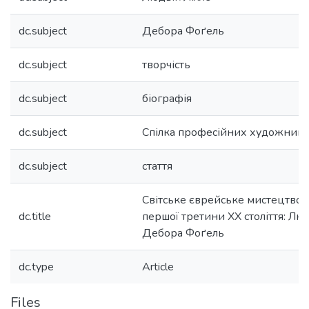
dc.subject
Дебора Фоґель
dc.subject
творчість
dc.subject
біографія
dc.subject
Спілка професійних художникі
dc.subject
стаття
Світське єврейське мистецтво 
dc.title
першої третини ХХ століття: Люд
Дебора Фоґель
dc.type
Article
Files