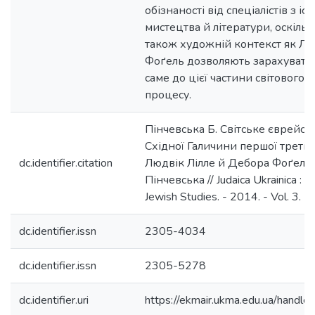
обізнаності від спеціалістів з іс
мистецтва й літератури, оскіль
також художній контекст як Л. Лі
Фоґель дозволяють зарахувати 
саме до цієї частини світового
процесу.
Пінчевська Б. Світське єврейс
Східної Галичини першої третини
dc.identifier.citation
Людвік Лілле й Дебора Фоґель 
Пінчевська // Judaica Ukrainica : A
Jewish Studies. - 2014. - Vol. 3. -
dc.identifier.issn
2305-4034
dc.identifier.issn
2305-5278
dc.identifier.uri
https://ekmair.ukma.edu.ua/han