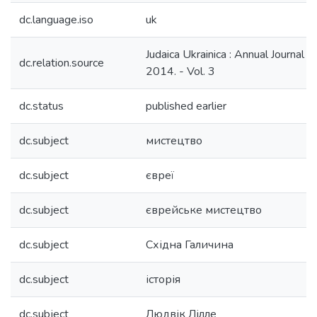
dc.language.iso
uk
Judaica Ukrainica : Annual Journal o
dc.relation.source
2014. - Vol. 3
dc.status
published earlier
dc.subject
мистецтво
dc.subject
євреї
dc.subject
єврейське мистецтво
dc.subject
Східна Галичина
dc.subject
історія
dc.subject
Людвік Лілле