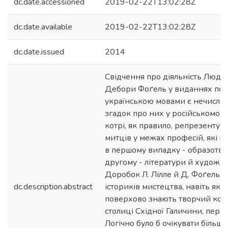
dc.date.accessioned
2019-02-22T13:02:28Z
dc.date.available
2019-02-22T13:02:28Z
dc.date.issued
2014
Свідчення про діяльність Людві
Дебори Фоґель у виданнях пол
українською мовами є нечисл
згадок про них у російськомовн
котрі, як правило, репрезентую
митців у межах професій, які в
в першому випадку - образотво
другому - літератури й художнь
Доробок Л. Лілле й Д. Фоґель н
dc.description.abstract
істориків мистецтва, навіть як
поверхово знають творчий конт
столиці Східної Галичини, першо
Логічно було б очікувати більш 