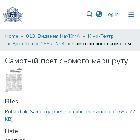
(current)
Log In
Communities
Home
013. Видання НаУКМА
Кіно-Театр
&
Кіно-Театр. 1997. № 4
Самотній поет сьомого маршруту
Collections
Самотній поет сьомого маршруту
All of DSpace
Statistics
Files
Pol'shchak_Samotniy_poet_s'omoho_marshrutu.pdf
(897.72
KB)
Date