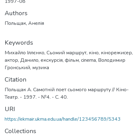
1997-08
Authors
Польщак, Анелія
Keywords
Михайло Іллєнко
,
Сьомий маршрут
,
кіно
,
кінорежисер
,
актор
,
Данило
,
екскурсія
,
фільм
,
cinema
,
Володимир
Гронський
,
музика
Citation
Польщак А. Самотній поет сьомого маршруту // Кіно-
Театр. - 1997. - №4. - С. 40.
URI
https://ekmair.ukma.edu.ua/handle/123456789/5343
Collections