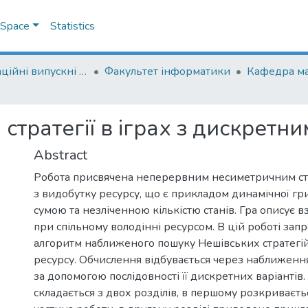
DSpace
Statistics
Кваліфікаційні випускні роботи здобувачів вищої освіти бакалаврських програм
Факультет інформатики
Кафедра м
стратегії в іграх з дискретн
Abstract
Робота присвячена неперервним несиметричним ст
з видобутку ресурсу, що є прикладом динамічної гр
сумою та незліченною кількістю станів. Гра описує 
при спільному володінні ресурсом. В цій роботі за
алгоритм наближеного пошуку Нешівських стратегій 
ресурсу. Обчислення відбувається через наближенн
за допомогою послідовності її дискретних варіантів.
складається з двох розділів, в першому розкриваєт