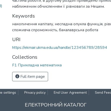
частина роботи, в другому розділі приведено прикл
B)
наближеним обчисленням її рівноваги за Нешем.
Keywords
накопичення капіталу
,
неспадна опукла функція
,
рів
споживча спроможність
,
бакалаврська робота
URI
https://ekmair.ukma.edu.ua/handle/123456789/28594
Collections
F1 Прикладна математика
Full item page
e settings
Privacy policy
End User Agreement
Send Fee
ЕЛЕКТРОННИЙ КАТАЛОГ