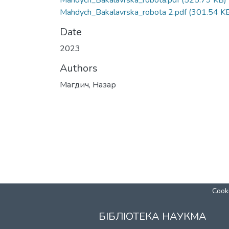
Mahdych_Bakalavrska_robota.pdf
(525.79 KB)
Mahdych_Bakalavrska_robota 2.pdf
(301.54 K
Date
2023
Authors
Магдич, Назар
Cooki
БІБЛІОТЕКА НАУКМА