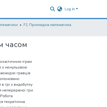
Log In
атематики
F1 Прикладна математика
им часом
охастичним іграм
и з ненульовою
взаємодію гравців
пропоновано
в грі з видобутку
я неперервної гри
 Робота
ься теоретична