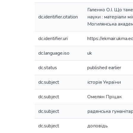
Галенко О.І. Що таке
dc.identifier.citation
науки : матеріали між
Могилянська академія
dc.identifier.uri
https://ekmair.ukma
dc.language.iso
uk
dc.status
published earlier
dc.subject
історія України
dc.subject
Омелян Пріцак
dc.subject
радянська гуманіта
dc.subject
доповідь