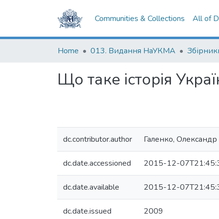
Communities & Collections
All of 
Home
013. Видання НаУКМА
Збірник
Що таке історія Украї
dc.contributor.author
Галенко, Олександр
dc.date.accessioned
2015-12-07T21:45:
dc.date.available
2015-12-07T21:45:
dc.date.issued
2009