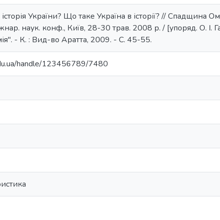
 історія України? Що таке Україна в історії? // Спадщина Ом
нар. наук. конф., Київ, 28-30 трав. 2008 р. / [упоряд. О. І. 
". - К. : Вид-во Аратта, 2009. - С. 45-55.
.edu.ua/handle/123456789/7480
ристика