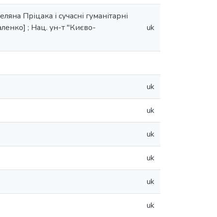
еляна Пріцака і сучасні гуманітарні
Галенко] ; Нац. ун-т "Києво-
uk
uk
uk
uk
uk
uk
uk