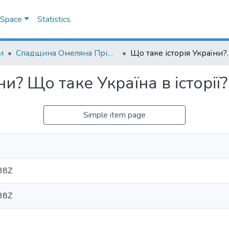
DSpace
Statistics
и
Спадщина Омеляна Пріцака і сучасні гуманітарні науки
Що таке історія Ук
ни? Що таке Україна в історії?
Simple item page
38Z
38Z