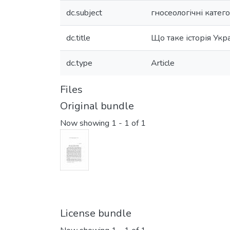
dc.subject
гносеологічні категор
dc.title
Що таке історія Укра
dc.type
Article
Files
Original bundle
Now showing
1 - 1 of 1
License bundle