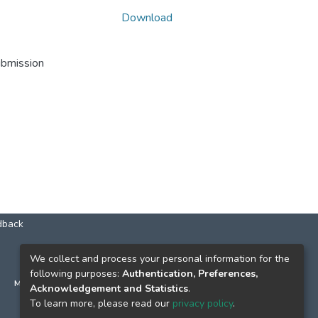
Download
ubmission
dback
КОНТАКТИ
We collect and process your personal information for the
following purposes:
Authentication, Preferences,
м. Київ, вул. Григорія Сковороди, 2
Acknowledgement and Statistics
.
к. 1, к. 120
To learn more, please read our
privacy policy
.