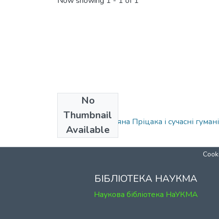
Now showing
1 - 1 of 1
No
Collections
Thumbnail
Спадщина Омеляна Пріцака і сучасні гумані
Available
Cooki
БІБЛІОТЕКА НАУКМА
Наукова бібліотека НаУКМА