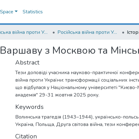
DSpace
Statistics
Російська війна проти України: трансформації соціальних інституцій та практик
Російська війна проти України: трансформації соціальних інституцій та практик: збірник тез другої науково-практичної конференції (29 — 31 жовтня 2025 року, м. Київ)
а Варшаву з Москвою та Мінс
Abstract
Тези доповіді учасника науково-практичної конфере
війна проти України: трансформації соціальних інсти
що відбулася у Національному університеті "Києво
академія" 29-31 жовтня 2025 року.
Keywords
Волинська трагедія (1943–1944)
,
українсько-польс
Україна
,
Польща
,
Друга світова війна
,
тези конферен
Citation