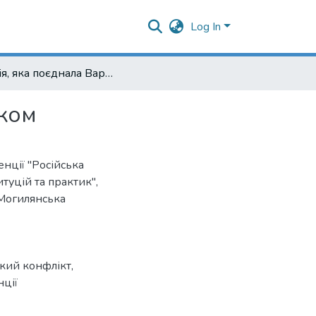
Log In
Історія, яка поєднала Варшаву з Москвою та Мінськом
ьком
нції "Російська
туцій та практик",
-Могилянська
ький конфлікт
,
ції