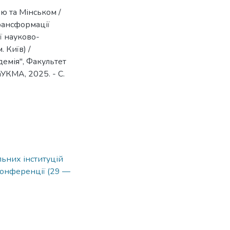
ою та Мінськом /
трансформації
ої науково-
 Київ) /
емія", Факультет
аУКМА, 2025. - C.
льних інституцій
 конференції (29 —