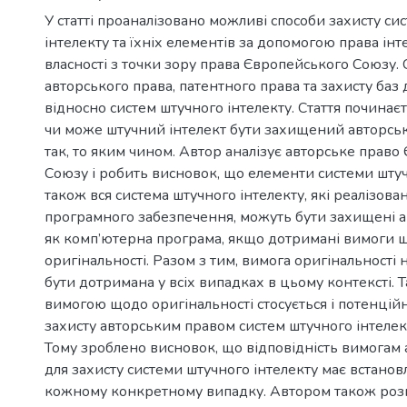
У статті проаналізовано можливі способи захисту си
інтелекту та їхніх елементів за допомогою права інт
власності з точки зору права Європейського Союзу. 
авторського права, патентного права та захисту баз д
відносно систем штучного інтелекту. Стаття починаєть
чи може штучний інтелект бути захищений авторськ
так, то яким чином. Автор аналізує авторське прав
Союзу і робить висновок, що елементи системи штучн
також вся система штучного інтелекту, які реалізова
програмного забезпечення, можуть бути захищені 
як комп’ютерна програма, якщо дотримані вимоги 
оригінальності. Разом з тим, вимога оригінальності
бути дотримана у всіх випадках в цьому контексті. 
вимогою щодо оригінальності стосується і потенці
захисту авторським правом систем штучного інтелект
Тому зроблено висновок, що відповідність вимогам 
для захисту системи штучного інтелекту має встанов
кожному конкретному випадку. Автором також роз