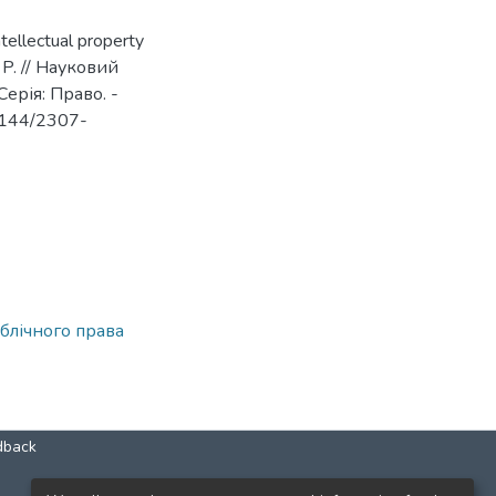
tellectual property
. P. // Науковий
ерія: Право. -
24144/2307-
блічного права
dback