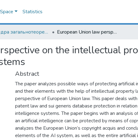
DSpace
Statistics
Кафедра загальнотеоретичного правознавства та публічного права
European Union law perspective on the intellectual property protection of artificial intelligence systems
pective on the intellectual pro
systems
Abstract
The paper analyzes possible ways of protecting artificial 
and their elements with the help of intellectual property 
perspective of European Union law. This paper deals with 
patent law and sui generis database protection in relation t
intelligence systems. The paper begins with an analysis 
an artificial intelligence can be protected by means of cop
analyzes the European Union’s copyright acquis and concl
elements of the AI system, as well as the entire artificial