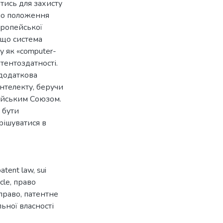
тись для захисту
ано положення
вропейської
 що система
 як «computer-
атентоздатності.
 додаткова
нтелекту, беручи
ейським Союзом.
 бути
рішуватися в
patent law
,
sui
icle
,
право
право
,
патентне
ьної власності