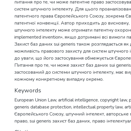
питання про те, чи може патентне право застосовува
систем штучного інтелекту. Для цього проаналізов
патентного права Європейського Союзу, зокрема Є
патентної конвенції. Автор приходить до висновку,
штучного інтелекту може отримати патентну охорону
implemented invention», якщо дотримані всі вимоги п
Захист баз даних sui generis також розглядається як
можливість правового захисту для систем штучного і
до уваги, що його застосування обмежується Європ
Питання про те, чи може захист баз даних sui generis
застосований до системи штучного інтелекту, має ви
кожному конкретному випадку окремо.
Keywords
European Union Law
,
artificial intelligence
,
copyright law
,
generis database protection
,
intellectual property law
,
art
Європейського Союзу
,
штучний інтелект
,
авторське 
право
,
sui generis захист баз даних
,
право інтелектуал