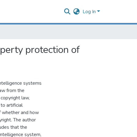
Log In
perty protection of
intelligence systems
law from the
copyright law,
o artificial
of whether and how
yright. The author
udes that the
 intelligence system,