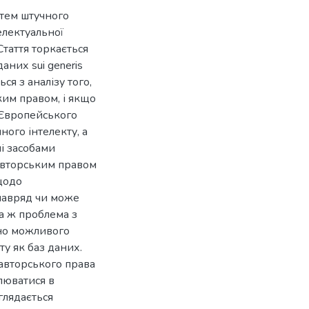
стем штучного
електуальної
Стаття торкається
аних sui generis
ся з аналізу того,
им правом, і якщо
о Європейського
ого інтелекту, а
ні засобами
авторським правом
щодо
 навряд чи може
Та ж проблема з
йно можливого
у як баз даних.
авторського права
люватися в
глядається