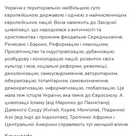
Україна є територіально найбільшою суто
європейською державою і однією з найчисленніших
європейських націй. Вона належить до Західної
цивілізації, що народилася з античності та
християнства і прожила феодальне Середньовіччя,
Ренесанс і Бароко, Реформацію і класицизм,
Просвітництво та індустріалізацію, урбанізацію,
розбудову і консолідацію націй, розвиток своїх
культур і мов, соціальні реформи, революції,
деколонізацію, самоусвідомлення, авторитаризм,
лібералізацію, тоталітаризм, самовизначення,
демократизацію, інформатизацію, глобалізацію. Це
мала теж історія України, яка тяжіє до Євросоюзу. А
цивілізації Ісламу (від Марокко до Пакистану),
Далекого Сходу (Китай, Корея, Монголія), Південної
Азії (від Індії до Індокитаю), Тропічної Африки і
Центральної Америки справляють тут менший вплив.