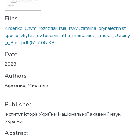
Files
Kirsenko_Chym_rozrizniaiutsia_tsyvilizatsiina_prynalezhnist_
sposib_zhyttia_svitospryiniattia_mentalnist_i_moral_Ukrainy
_i_Rosii.pdf
(837.08 KB)
Date
2023
Authors
Кірсенко, Михайло
Publisher
Інститут історії України Національної академії наук
України
Abstract