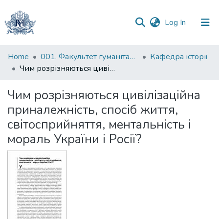
(current)
Log In
Communities
Home
001. Факультет гуманітарних наук
Кафедра історії
&
Чим розрізняються цивілізаційна приналежність, спосіб життя, світосприйняття, ментальність і мораль України і Росії?
Collections
Чим розрізняються цивілізаційна
All of DSpace
приналежність, спосіб життя,
світосприйняття, ментальність і
Statistics
мораль України і Росії?