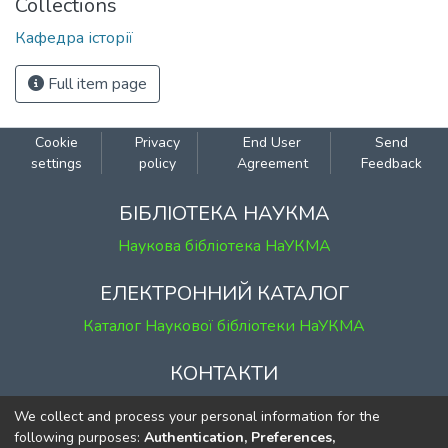
Collections
Кафедра історії
Full item page
Cookie
Privacy
End User
Send
settings
policy
Agreement
Feedback
БІБЛІОТЕКА НАУКМА
Наукова бібліотека НаУКМА
ЕЛЕКТРОННИЙ КАТАЛОГ
Каталог Наукової бібліотеки НаУКМА
КОНТАКТИ
м. Київ, вул. Григорія Сковороди, 2
We collect and process your personal information for the
к. 1, к. 120
following purposes:
Authentication, Preferences,