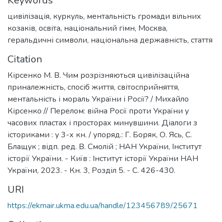
Keywords
цивілізація
,
куркуль
,
ментальність громади вільних
козаків
,
освіта
,
національний гімн
,
Москва
,
геральдичні символи
,
національна державність
,
стаття
Citation
Кірсенко М. В. Чим розрізняються цивілізаційна
приналежність, спосіб життя, світосприйняття,
ментальність і мораль України і Росії? / Михайло
Кірсенко // Перелом: війна Росії проти України у
часових пластах і просторах минувшини. Діалоги з
істориками : у 3-х кн. / упоряд.: Г. Боряк, О. Ясь, С.
Блащук ; відп. ред. В. Смолій ; НАН України, Інститут
історії України. - Київ : Інститут історії України НАН
України, 2023. - Кн. 3, Розділ 5. - C. 426-430.
URI
https://ekmair.ukma.edu.ua/handle/123456789/25671