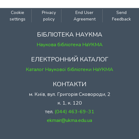
Cookie
Privacy
End User
Send
settings
policy
Agreement
Feedback
БІБЛІОТЕКА НАУКМА
Наукова бібліотека НаУКМА
ЕЛЕКТРОННИЙ КАТАЛОГ
Каталог Наукової бібліотеки НаУКМА
КОНТАКТИ
м. Київ, вул. Григорія Сковороди, 2
We collect and process your personal information for the
к. 1, к. 120
following purposes:
Authentication, Preferences,
Acknowledgement and Statistics
.
тел.
(044) 463-69-31
To learn more, please read our
privacy policy
.
ekmair@ukma.edu.ua
Customize
Decline
That's ok