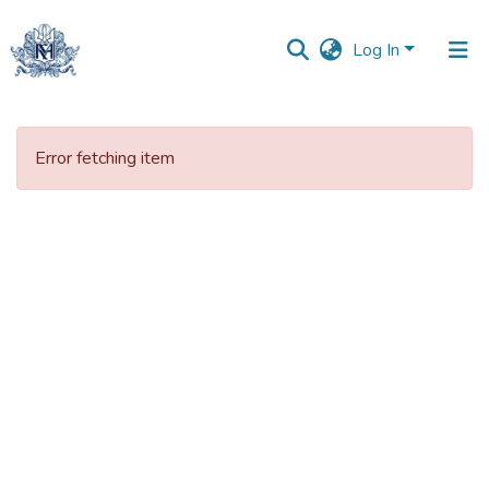
Log In
Communities
&
Error fetching item
Collections
All of DSpace
Statistics