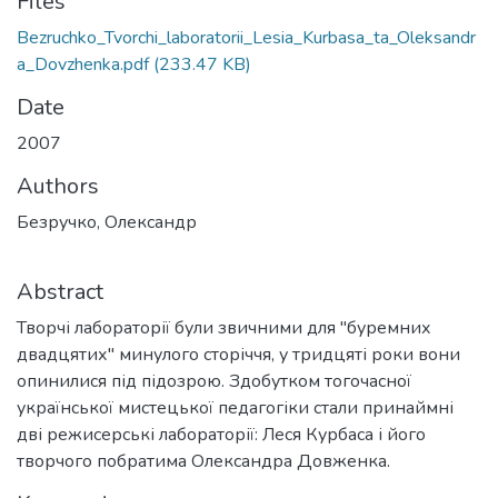
Files
Bezruchko_Tvorchi_laboratorii_Lesia_Kurbasa_ta_Oleksandr
a_Dovzhenka.pdf
(233.47 KB)
Date
2007
Authors
Безручко, Олександр
Abstract
Творчі лабораторії були звичними для "буремних
двадцятих" минулого сторіччя, у тридцяті роки вони
опинилися під підозрою. Здобутком тогочасної
української мистецької педагогіки стали принаймні
дві режисерські лабораторії: Леся Курбаса і його
творчого побратима Олександра Довженка.