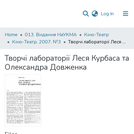
(current)
Log In
Communities
Home
013. Видання НаУКМА
Кіно-Театр
&
Кіно-Театр. 2007. №3
Творчі лабораторії Леся Курбаса та Олександра Довженка
Collections
Творчі лабораторії Леся Курбаса та
All of DSpace
Олександра Довженка
Statistics