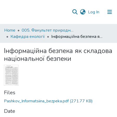
(current)
Log In
Communities
Home
005. Факультет природничих наук
&
Кафедра екології
Інформаційна безпека як складова національної безпеки
Collections
Інформаційна безпека як складова
All of DSpace
національної безпеки
Statistics
Files
Pashkov_Informatsiina_bezpeka.pdf
(271.77 KB)
Date