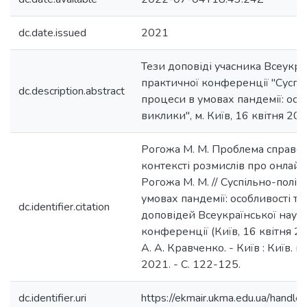
dc.date.issued
2021
Тези доповіді учасника Всеукра
практичної конференції "Суспіл
dc.description.abstract
процеси в умовах пандемії: особ
виклики", м. Київ, 16 квітня 202
Рогожа М. М. Проблема справед
контексті розмислів про онлайн
Рогожа М. М. // Суспільно-політ
умовах пандемії: особливості та
dc.identifier.citation
доповідей Всеукраїнської наук
конференції (Київ, 16 квітня 202
А. А. Кравченко. - Київ : Київ. на
2021. - С. 122-125.
dc.identifier.uri
https://ekmair.ukma.edu.ua/han