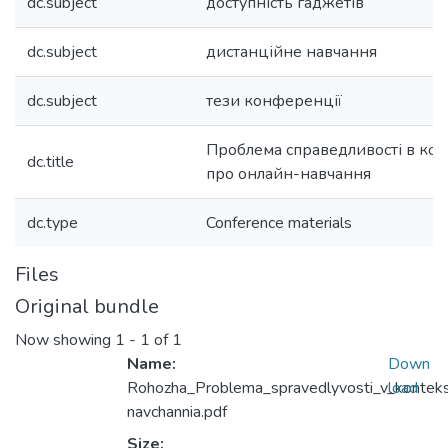
dc.subject
доступність гаджетів
dc.subject
дистанційне навчання
dc.subject
тези конференції
Проблема справедливості в кон
dc.title
про онлайн-навчання
dc.type
Conference materials
Files
Original bundle
Now showing
1 - 1 of 1
Name:
Down
Rohozha_Problema_spravedlyvosti_v_kontekst
load
navchannia.pdf
Size: