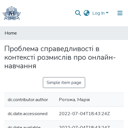
Log In
Communities
Home
&
Collections
Проблема справедливості в
контексті розмислів про онлайн-
All of DSpace
навчання
Simple item page
dc.contributor.author
Рогожа, Марія
dc.date.accessioned
2022-07-04T18:43:24Z
dc.date.available
2022-07-04T18:43:24Z