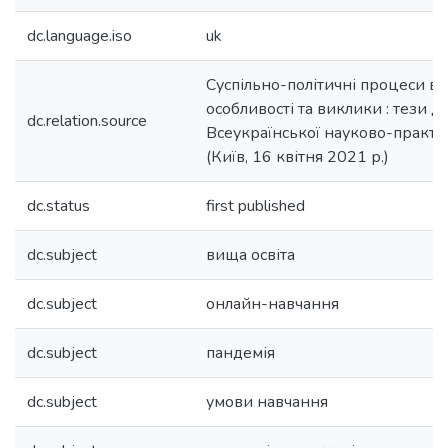
dc.language.iso
uk
Суспільно-політичні процеси в 
особливості та виклики : тези д
dc.relation.source
Всеукраїнської науково-практи
(Київ, 16 квітня 2021 р.)
dc.status
first published
dc.subject
вища освіта
dc.subject
онлайн-навчання
dc.subject
пандемія
dc.subject
умови навчання