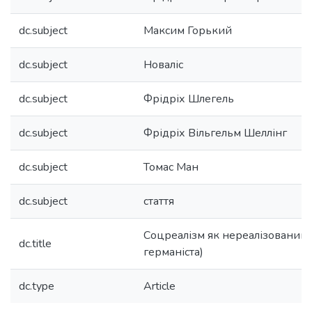
dc.subject
Максим Горький
dc.subject
Новаліс
dc.subject
Фрідріх Шлегель
dc.subject
Фрідріх Вільгельм Шеллінг
dc.subject
Томас Ман
dc.subject
стаття
Соцреалізм як нереалізований 
dc.title
германіста)
dc.type
Article