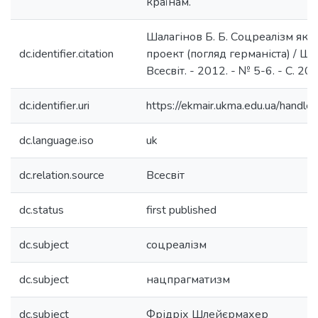
країнам.
Шалагінов Б. Б. Соцреалізм як 
dc.identifier.citation
проект (погляд германіста) / Шала
Всесвіт. - 2012. - № 5-6. - С. 20
dc.identifier.uri
https://ekmair.ukma.edu.ua/han
dc.language.iso
uk
dc.relation.source
Всесвіт
dc.status
first published
dc.subject
соцреалізм
dc.subject
нацпрагматизм
dc.subject
Фрідріх Шлейєрмахер