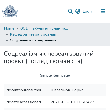
(current)
Log In
Communities
Home
001. Факультет гуманітарних наук
&
Кафедра літературознавства імені Володимира Моренця
Collections
Соцреалізм як нереалізований проект (погляд германіста)
All of DSpace
Соцреалізм як нереалізований
проект (погляд германіста)
Statistics
Simple item page
dc.contributor.author
Шалагінов, Борис
dc.date.accessioned
2020-01-10T11:50:47Z