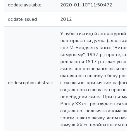
dc.date.available
2020-01-10T11:50:47Z
dc.date.issued
2012
У публіцистиці й літературній к
повторюється думка (здається, 
іще М. Бердяев у книзі "Витоки 
комунізму", 1937 р.) про те, щ
революція 1917 р. і злам усьог
житія, що розпочався після неї, 
фатального впливу з боку росій
dc.description.abstract
її суспільно-критичним пафосом
соціального співчуття і прагне
перебудови житія. При цьому вс
Росії у XX ет., розглядається як
соціально- політична аномалія, 
зовсім іншого шляху, яким наче
тому ж XX ст. пройти іншим єв