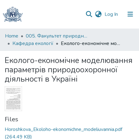
(current)
Log In
Communities
Home
005. Факультет природничих наук
&
Кафедра екології
Еколого-економічне моделювання параметрів природоохоронної діяльності в Україні
Collections
Еколого-економічне моделювання
All of DSpace
параметрів природоохоронної
діяльності в Україні
Statistics
Files
Horoshkova_Ekoloho-ekonomichne_modeliuvannia.pdf
(264.49 KB)