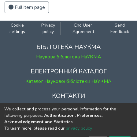
Full item page
Cookie
Privacy
End User
Send
settings
policy
Agreement
Feedback
БІБЛІОТЕКА НАУКМА
Наукова бібліотека НаУКМА
ЕЛЕКТРОННИЙ КАТАЛОГ
Каталог Наукової бібліотеки НаУКМА
КОНТАКТИ
м. Київ, вул. Григорія Сковороди, 2
We collect and process your personal information for the
к. 1, к. 120
following purposes:
Authentication, Preferences,
Acknowledgement and Statistics
.
тел.
(044) 463-69-31
To learn more, please read our
privacy policy
.
ekmair@ukma.edu.ua