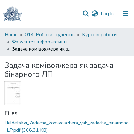
(current)
Log In
Communities
Home
014. Роботи студентів
Курсові роботи
&
Факультет інформатики
Collections
Задача комівояжера як задача бінарного ЛП
All of DSpace
Задача комівояжера як задача
бінарного ЛП
Statistics
Files
Haldetskyi_Zadacha_komivoiazhera_yak_zadacha_binarnoho
_LP.pdf
(368.31 KB)