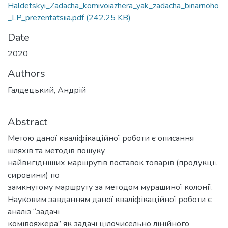
Haldetskyi_Zadacha_komivoiazhera_yak_zadacha_binarnoho
_LP_prezentatsiia.pdf
(242.25 KB)
Date
2020
Authors
Галдецький, Андрій
Abstract
Метою даної кваліфікаційної роботи є описання
шляхів та методів пошуку
найвигідніших маршрутів поставок товарів (продукції,
сировини) по
замкнутому маршруту за методом мурашиної колонії.
Науковим завданням даної кваліфікаційної роботи є
аналіз “задачі
комівояжера” як задачі цілочисельно лінійного