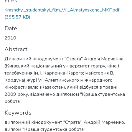
Files
Krashchyi_studentskyi_film_VII_Almatynskoho_MKF.pdf
(395.57 KB)
Date
2010
Abstract
Дипломний кінодокумент "Страта" Андрія Марченка
(Київський національний університет театру, кіно і
телебачення ім. І. Карпенка-Карого; майстерня В.
Кордуна) журі VII Алматинського міжнародного
кінофестивалю (Казахстан), який відбувся в травні
2009 року, відзначено дипломом "Краща студентська
робота".
Keywords
дипломний кінодокумент "Страта"
,
Андрій Марченко
,
диплом "Краща студентська робота"