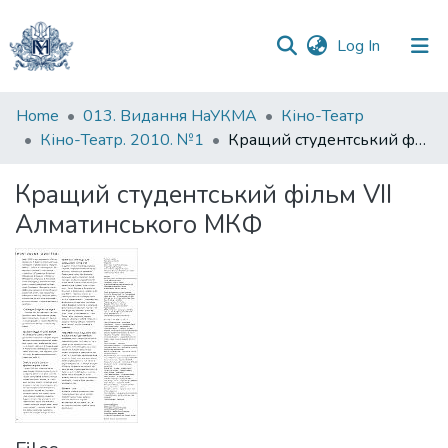
(current)
Log In
Communities
Home
013. Видання НаУКМА
Кіно-Театр
&
Кіно-Театр. 2010. №1
Кращий студентський фільм VII Алматинського МКФ
Collections
Кращий студентський фільм VII
All of DSpace
Алматинського МКФ
Statistics