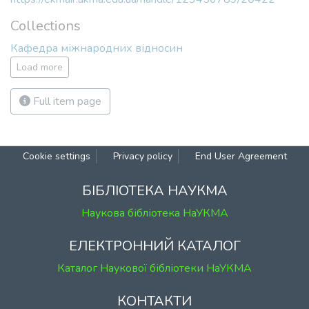
Collections
Кафедра міжнародних відносин
Load more
Full item page
Cookie
Privacy
End User
Send
settings
policy
Agreement
Feedback
БІБЛІОТЕКА НАУКМА
Наукова бібліотека НаУКМА
ЕЛЕКТРОННИЙ КАТАЛОГ
Каталог Наукової бібліотеки НаУКМА
КОНТАКТИ