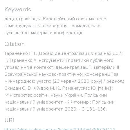
Keywords
децентралізація
,
Європейський союз
,
місцеве
самоврядування
,
демократія
,
громадянське
суспільство
,
матеріали конференції
Citation
Тараненко Г. Г. Досвід децентралізації у країнах ЄС / Г.
Г. Тараненко // Інструменти і практики публічного
управління в контексті децентралізації : матеріали ІІ
Всеукраїнської науково-практичної конференції за
міжнародною участю (23 червня 2020 року) / редкол.:
Скидан О. В., Жудро М. К., Раманаускас Ю. [та ін.] ;
Міністерство освіти і науки України, Поліський
національний університет. - Житомир : Поліський
національний університет, 2020. - С. 131-136.
URI
https://ekmair.ukma.edu.ua/handle/123456789/20422