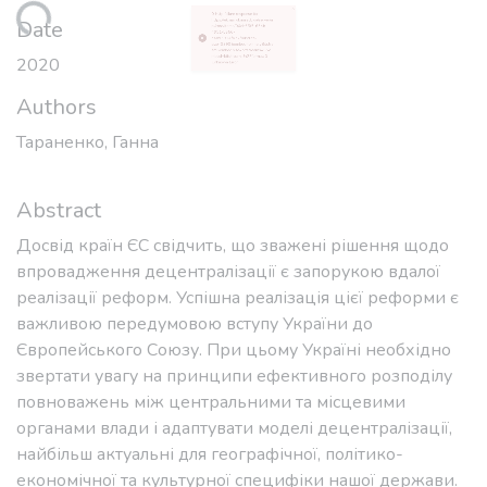
ding...
4931-b956-
Date
e4b93914f477/bundles?
size=9999&embed=primaryBitstre
2020
am&embed.size=bitstreams=5&e
Authors
mbed=bitstreams%2Fformat: 0
Unknown Error
Тараненко, Ганна
Abstract
Досвід країн ЄС свідчить, що зважені рішення щодо
впровадження децентралізації є запорукою вдалої
реалізації реформ. Успішна реалізація цієї реформи є
важливою передумовою вступу України до
Європейського Союзу. При цьому Україні необхідно
звертати увагу на принципи ефективного розподілу
повноважень між центральними та місцевими
органами влади і адаптувати моделі децентралізації,
найбільш актуальні для географічної, політико-
економічної та культурної специфіки нашої держави.