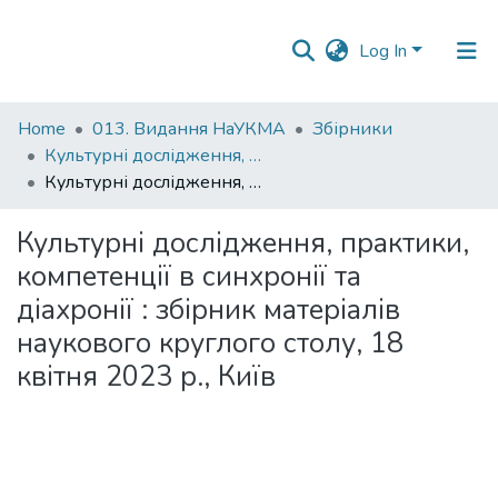
Log In
Communities
Home
013. Видання НаУКМА
Збірники
&
Культурні дослідження, практики, компетенції в синхронії та діахронії : збірник матеріалів наукового круглого столу, м. Київ, 18 квітня 2023 року
Collections
Культурні дослідження, практики, компетенції в синхронії та діахронії : збірник матеріалів наукового круглого столу, 18 квітня 2023 р., Київ
All of DSpace
Культурні дослідження, практики,
компетенції в синхронії та
Statistics
діахронії : збірник матеріалів
наукового круглого столу, 18
квітня 2023 р., Київ