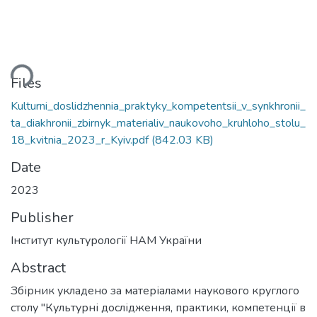
ding...
Files
Kulturni_doslidzhennia_praktyky_kompetentsii_v_synkhronii_
ta_diakhronii_zbirnyk_materialiv_naukovoho_kruhloho_stolu_
18_kvitnia_2023_r_Kyiv.pdf
(842.03 KB)
Date
2023
Publisher
Інститут культурології НАМ України
Abstract
Збірник укладено за матеріалами наукового круглого
столу "Культурні дослідження, практики, компетенції в