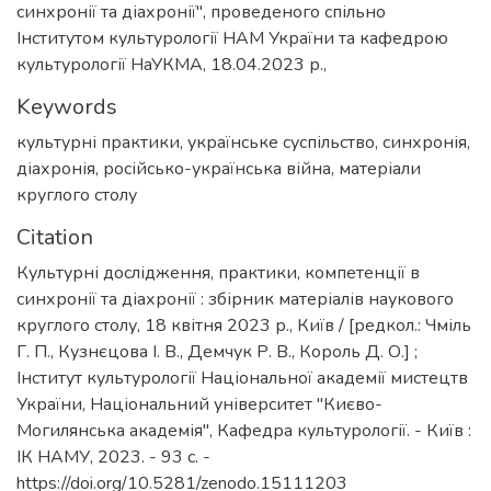
синхронії та діахронії", проведеного спільно
Інститутом культурології НАМ України та кафедрою
культурології НаУКМА, 18.04.2023 р.,
Keywords
культурні практики
,
українське суспільство
,
синхронія
,
діахронія
,
російсько-українська війна
,
матеріали
круглого столу
Citation
Культурні дослідження, практики, компетенції в
синхронії та діахронії : збірник матеріалів наукового
круглого столу, 18 квітня 2023 р., Київ / [редкол.: Чміль
Г. П., Кузнєцова І. В., Демчук Р. В., Король Д. О.] ;
Інститут культурології Національної академії мистецтв
України, Національний університет "Києво-
Могилянська академія", Кафедра культурології. - Київ :
ІК НАМУ, 2023. - 93 c. -
https://doi.org/10.5281/zenodo.15111203