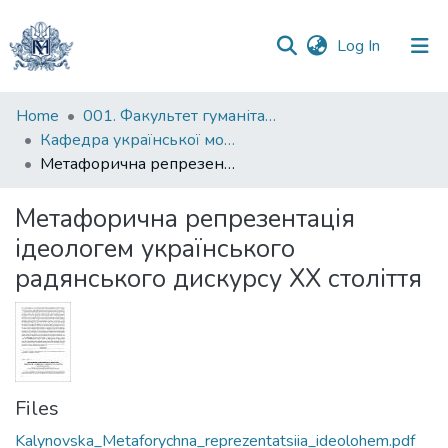
(current)
Log In
Communities
Home
001. Факультет гуманітарних наук
&
Кафедра української мови
Collections
Метафорична репрезентація ідеологем українського радянського дискурсу ХХ століття
All of DSpace
Метафорична репрезентація
ідеологем українського
Statistics
радянського дискурсу ХХ століття
Files
Kalynovska_Metaforychna_reprezentatsiia_ideolohem.pdf