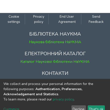
Cookie
Privacy
End User
Send
settings
policy
Agreement
Feedback
БІБЛІОТЕКА НАУКМА
Наукова бібліотека НаУКМА
ЕЛЕКТРОННИЙ КАТАЛОГ
Каталог Наукової бібліотеки НаУКМА
КОНТАКТИ
м. Київ, вул. Григорія Сковороди, 2
We collect and process your personal information for the
к. 1, к. 120
following purposes:
Authentication, Preferences,
Acknowledgement and Statistics
.
тел.
(044) 463-69-31
To learn more, please read our
privacy policy
.
ekmair@ukma.edu.ua
Customize
Decline
That's ok