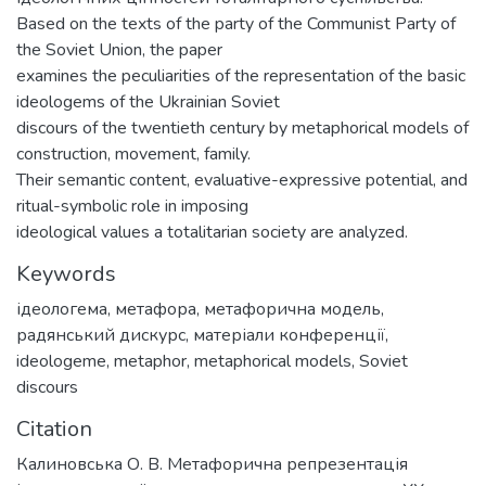
Based on the texts of the party of the Communist Party of
the Soviet Union, the paper
examines the peculiarities of the representation of the basic
ideologems of the Ukrainian Soviet
discours of the twentieth century by metaphorical models of
construction, movement, family.
Their semantic content, evaluative-expressive potential, and
ritual-symbolic role in imposing
ideological values a totalitarian society are analyzed.
Keywords
ідеологема
,
метафора
,
метафорична модель
,
радянський дискурс
,
матеріали конференції
,
ideologeme
,
metaphor
,
metaphorical models
,
Soviet
discours
Citation
Калиновська О. В. Метафорична репрезентація