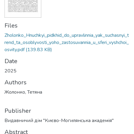
Files
Zholonko_Hnuchkyi_pidkhid_do_upravlinnia_yak_suchasnyi_t
rend_ta_osoblyvosti_yoho_zastosuvannia_u_sferi_vyshchoi_
osvity.pdf
(139.83 KB)
Date
2025
Authors
Жолонко, Тетяна
Publisher
Видавничий дім "Києво-Могилянська академія"
Abstract