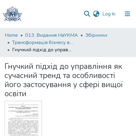
(current)
Log In
Communities
Home
013. Видання НаУКМА
Збірники
&
Трансформація бізнесу в контексті глобальних викликів сталого розвитку: колективна монографія
Collections
Гнучкий підхід до управління як сучасний тренд та особливості його застосування у сфері вищої освіти
All of DSpace
Гнучкий підхід до управління як
сучасний тренд та особливості
Statistics
його застосування у сфері вищої
освіти