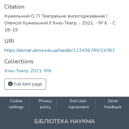
Citation
Кужельний О. П. Театральне випогоджування /
Олексій Кужельний // Кіно-Театр. - 2021. - № 6. - С.
18-19.
URI
https://ekmair.ukma.edu.ua/handle/123456789/24383
Collections
Кіно-Театр. 2021. №6
Full item page
Cookie
Privacy
End User
Send
settings
policy
Agreement
Feedback
БІБЛІОТЕКА НАУКМА