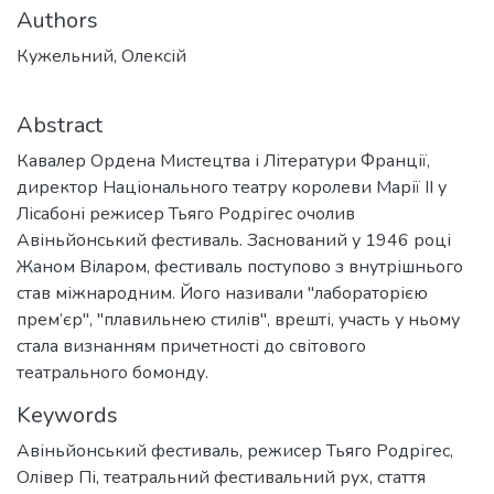
Authors
Кужельний, Олексій
Abstract
Кавалер Ордена Мистецтва і Літератури Франції,
директор Національного театру королеви Марії ІІ у
Лісабоні режисер Тьяго Родрігес очолив
Авіньйонський фестиваль. Заснований у 1946 році
Жаном Віларом, фестиваль поступово з внутрішнього
став міжнародним. Його називали "лабораторією
прем’єр", "плавильнею стилів", врешті, участь у ньому
стала визнанням причетності до світового
театрального бомонду.
Keywords
Авіньйонський фестиваль
,
режисер Тьяго Родрігес
,
Олівер Пі
,
театральний фестивальний рух
,
стаття