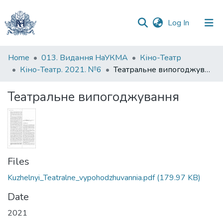
(current)
Log In
Communities
Home
013. Видання НаУКМА
Кіно-Театр
&
Кіно-Театр. 2021. №6
Театральне випогоджування
Collections
Театральне випогоджування
All of DSpace
Statistics
Files
Kuzhelnyi_Teatralne_vypohodzhuvannia.pdf
(179.97 KB)
Date
2021