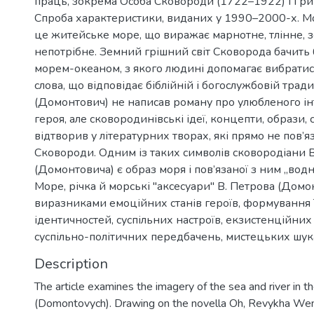
праць, зокрема Особа Сковороди (1722–1922) і Гри
Спроба характеристики, виданих у 1990–2000-х. М
це житейське море, що виражає марнотне, тлінне, з
непотрібне. Земний грішний світ Сковорода бачить
морем-океаном, з якого людині допомагає вибратис
слова, що відповідає біблійній і богослужбовій тради
(Домонтович) не написав роману про улюбленого ін
героя, але сковородинівські ідеї, концепти, образи,
відтворив у літературних творах, які прямо не пов’я
Сковороди. Одним із таких символів сковородіани 
(Домонтовича) є образ моря і пов’язаної з ним „водн
Море, річка й морські "аксесуари" В. Петрова (Домо
виразниками емоційних станів героїв, формування 
ідентичностей, суспільних настроїв, екзистенційни
суспільно-політичних передбачень, мистецьких шук
Description
The article examines the imagery of the sea and river in t
(Domontovych). Drawing on the novella Oh, Revykha Wen