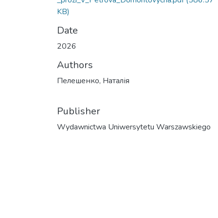
_prozi_V_Petrova_Domontovycha.pdf
(586.57
KB)
Date
2026
Authors
Пелешенко, Наталія
Publisher
Wydawnictwa Uniwersytetu Warszawskiego