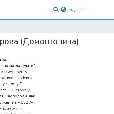
Log In
трова (Домонтовича)
етрова
ха по морю гуляти"
м і Без ґрунту
 водною стихією у
у моря у Г.
ого В. Петров у
ті Сковороди, яка
присвятив у 1920–
них за життя