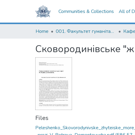
Communities & Collections
All of 
Home
001. Факультет гуманітарних наук
Сковородинівське "жи
Files
Peleshenko_Skovorodynivske_zhyteiske_more