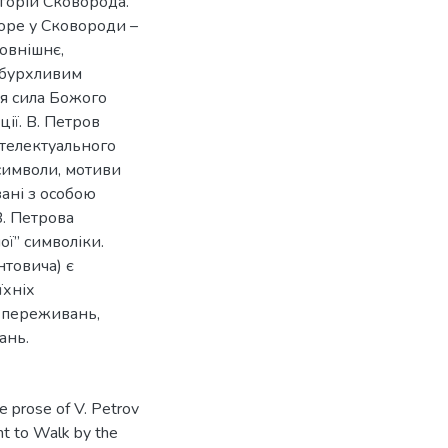
горій Сковорода.
оре у Сковороди –
овнішнє,
 бурхливим
я сила Божого
ції. В. Петров
телектуального
 символи, мотиви
зані з особою
В. Петрова
ої” символіки.
нтовича) є
їхніх
х переживань,
ань.
he prose of V. Petrov
t to Walk by the