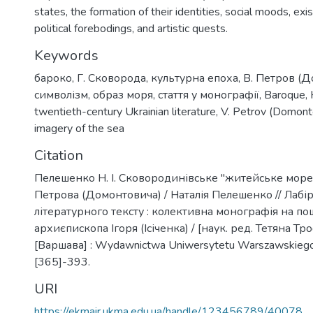
states, the formation of their identities, social moods, exi
political forebodings, and artistic quests.
Keywords
бароко
,
Г. Сковорода
,
культурна епоха
,
В. Петров (
символізм
,
образ моря
,
стаття у монографії
,
Baroque
,
twentieth-century Ukrainian literature
,
V. Petrov (Domont
imagery of the sea
Citation
Пелешенко Н. І. Сковородинівське "житейське море"
Петрова (Домонтовича) / Наталія Пелешенко // Лабі
літературного тексту : колективна монографія на по
архиєпископа Ігоря (Ісіченка) / [наук. ред. Тетяна Тр
[Варшава] : Wydawnictwa Uniwersytetu Warszawskiego, 
[365]-393.
URI
https://ekmair.ukma.edu.ua/handle/123456789/40078