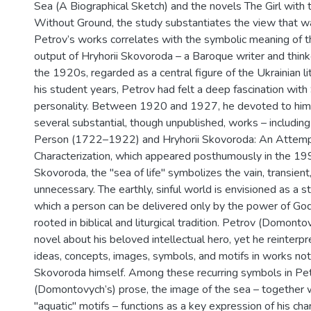
Sea (A Biographical Sketch) and the novels The Girl with 
Without Ground, the study substantiates the view that w
Petrov’s works correlates with the symbolic meaning of th
output of Hryhorii Skovoroda – a Baroque writer and thin
the 1920s, regarded as a central figure of the Ukrainian li
his student years, Petrov had felt a deep fascination wit
personality. Between 1920 and 1927, he devoted to him s
several substantial, though unpublished, works – includin
Person (1722–1922) and Hryhorii Skovoroda: An Attemp
Characterization, which appeared posthumously in the 1
Skovoroda, the "sea of life" symbolizes the vain, transient
unnecessary. The earthly, sinful world is envisioned as a 
which a person can be delivered only by the power of Go
rooted in biblical and liturgical tradition. Petrov (Domonto
novel about his beloved intellectual hero, yet he reinter
ideas, concepts, images, symbols, and motifs in works not 
Skovoroda himself. Among these recurring symbols in Pet
(Domontovych’s) prose, the image of the sea – together w
"aquatic" motifs – functions as a key expression of his cha