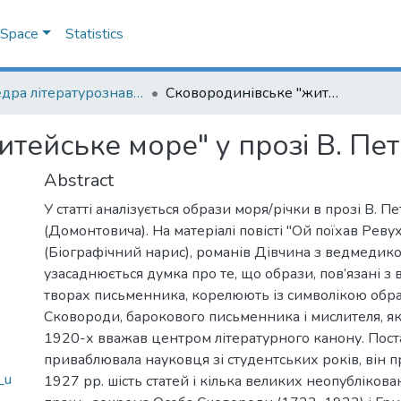
DSpace
Statistics
Кафедра літературознавства імені Володимира Моренця
Сковородинівське "житейське море" у прозі В. Петрова (Домонтовича)
тейське море" у прозі В. Пе
Abstract
У статті аналізується образи моря/річки в прозі В. П
(Домонтовича). На матеріалі повісті "Ой поїхав Реву
(Біографічний нарис), романів Дівчина з ведмедико
узасаднюється думка про те, що образи, пов’язані з
творах письменника, корелюють із символікою образ
Сковороди, барокового письменника і мислителя, як
1920-х вважав центром літературного канону. Поста
приваблювала науковця зі студентських років, він 
_u
1927 рр. шість статей і кілька великих неопублікова