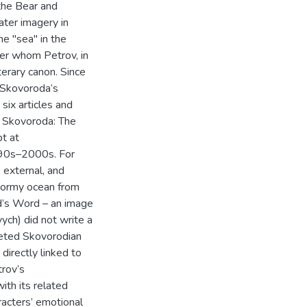
the Bear and
ater imagery in
e "sea" in the
ker whom Petrov, in
terary canon. Since
h Skovoroda’s
ix articles and
g Skovoroda: The
t at
990s–2000s. For
, external, and
stormy ocean from
d’s Word – an image
vych) did not write a
preted Skovorodian
directly linked to
rov’s
ith its related
racters’ emotional