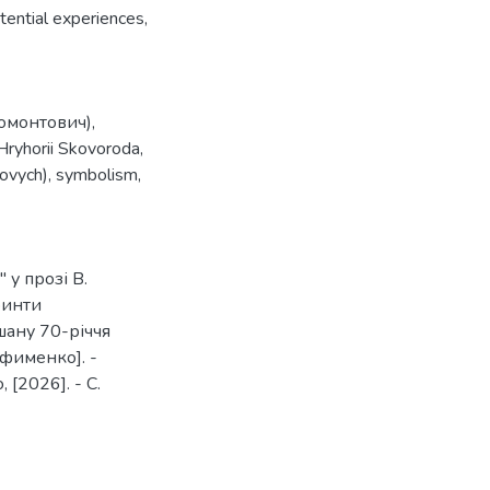
stential experiences,
Домонтович)
,
Hryhorii Skovoroda
,
ovych)
,
symbolism
,
 у прозі В.
ринти
шану 70-річчя
офименко]. -
[2026]. - С.