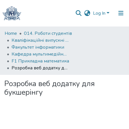
Log In
Communities
Home
014. Роботи студентів
&
Кваліфікаційні випускні роботи здобувачів вищої освіти бакалаврських програм
Collections
Факультет інформатики
Кафедра мультимедійних систем
All of DSpace
F1 Прикладна математика
Розробка веб додатку для букшерінгу
Statistics
Розробка веб додатку для
букшерінгу