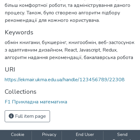
більш комфортної роботи, та адміністрування даного
процесу. Також, було створено алгоритм підбору
рекомендації для кожного користувача.
Keywords
обмін книгами
,
букшерінг
,
книгообмін
,
веб-застосунок
з адаптивним дизайном
,
React
,
Javascript
,
Redux
,
алгоритм надання рекомендації
,
бакалаврська робота
URI
https://ekmair.ukma.edu.ua/handle/123456789/22308
Collections
F1 Прикладна математика
Full item page
Cookie
Privacy
End User
Send