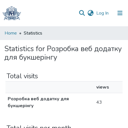
(current)
Log In
Communities
Home
Statistics
&
Collections
Statistics for Розробка веб додатку
для букшерінгу
All of DSpace
Total visits
views
Розробка веб додатку для
43
букшерінгу