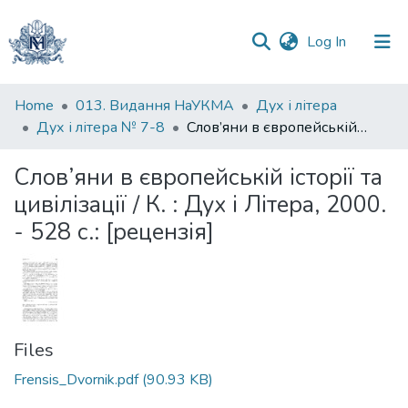
(current)
Log In
Communities
Home
013. Видання НаУКМА
Дух і літера
&
Дух і літера № 7-8
Слов’яни в європейській історії та цивілізації / К. : Дух і Літера, 2000. - 528 с.: [рецензія]
Collections
Слов’яни в європейській історії та
All of DSpace
цивілізації / К. : Дух і Літера, 2000.
- 528 с.: [рецензія]
Statistics
Files
Frensis_Dvornik.pdf
(90.93 KB)