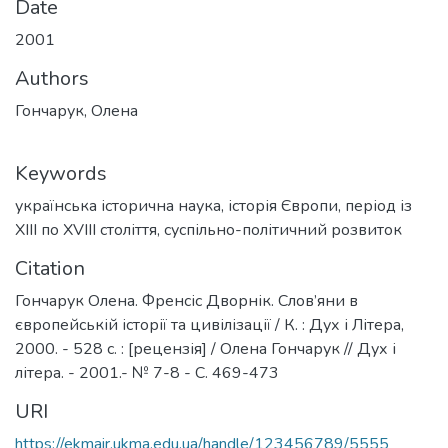
Date
2001
Authors
Гончарук, Олена
Keywords
українська історична наука
,
історія Європи
,
період із
ХІІІ по ХVIII століття
,
суспільно-політичний розвиток
Citation
Гончарук Олена. Френсіс Дворнік. Слов’яни в
європейській історії та цивілізації / К. : Дух і Літера,
2000. - 528 с. : [рецензія] / Олена Гончарук // Дух і
літера. - 2001.- № 7-8 - С. 469-473
URI
https://ekmair.ukma.edu.ua/handle/123456789/5555