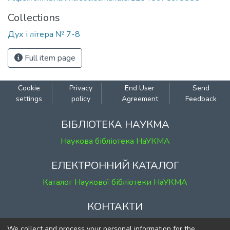
Collections
Дух і літера № 7-8
Full item page
Cookie
Privacy
End User
Send
settings
policy
Agreement
Feedback
БІБЛІОТЕКА НАУКМА
Наукова бібліотека НаУКМА
ЕЛЕКТРОННИЙ КАТАЛОГ
Каталог Наукової бібліотеки НаУКМА
КОНТАКТИ
м. Київ, вул. Григорія Сковороди, 2
We collect and process your personal information for the