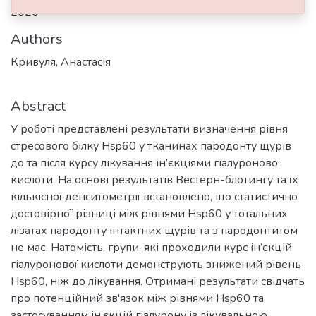
2020
Authors
Кривуля, Анастасія
Abstract
У роботі представлені результати визначення рівня
стресового білку Hsp60 у тканинах пародонту щурів
до та після курсу лікування ін’єкціями гіалуронової
кислоти. На основі результатів Вестерн-блотингу та їх
кількісної денситометрії встановлено, що статистично
достовірної різниці між рівнями Hsp60 у тотальних
лізатах пародонту інтактних щурів та з пародонтитом
не має. Натомість, групи, які проходили курс ін’єкцій
гіалуронової кислоти демонструють знижений рівень
Hsp60, ніж до лікування. Отримані результати свідчать
про потенційний зв'язок між рівнями Hsp60 та
застосуванням ін’єкцій гіалурону із лікувальною