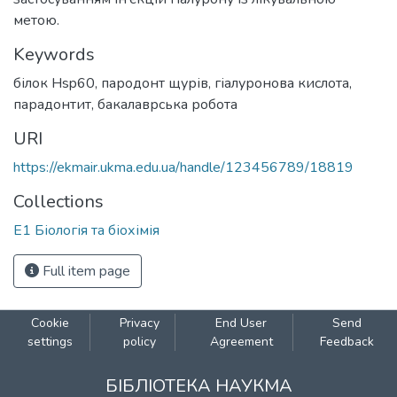
метою.
Keywords
білок Hsp60
,
пародонт щурів
,
гіалуронова кислота
,
парадонтит
,
бакалаврська робота
URI
https://ekmair.ukma.edu.ua/handle/123456789/18819
Collections
Е1 Біологія та біохімія
Full item page
Cookie
Privacy
End User
Send
settings
policy
Agreement
Feedback
БІБЛІОТЕКА НАУКМА