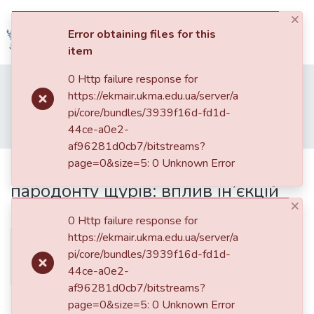
×
(current)
Log In
Error obtaining files for this
item
Communities
0 Http failure response for
Home
014. Роботи студентів
&
https://ekmair.ukma.edu.ua/server/a
Кваліфікаційні випускні роботи здобувачів вищої освіти бакалаврських програм
Collections
pi/core/bundles/3939f16d-fd1d-
Факультет природничих наук
Кафедра біології
44ce-a0e2-
Е1 Біологія та біохімія
Рівень Hsp60 у тканинах пародонту щурів: вплив ін’єкцій гіалуронової кислоти
All of DSpace
af96281d0cb7/bitstreams?
page=0&size=5: 0 Unknown Error
Рівень Hsp60 у тканинах
Statistics
пародонту щурів: вплив ін’єкцій
×
гіалуронової кислоти
0 Http failure response for
https://ekmair.ukma.edu.ua/server/a
pi/core/bundles/3939f16d-fd1d-
44ce-a0e2-
af96281d0cb7/bitstreams?
Date
page=0&size=5: 0 Unknown Error