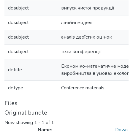
dc.subject
випуск чистої продукції
dc.subject
лінійні моделі
dc.subject
аналіз двоїстих оцінок
dc.subject
тези конференції
Економіко-математичне моделю
dc.title
виробництва в умовах екологіч
dc.type
Conference materials
Files
Original bundle
Now showing
1 - 1 of 1
Name:
Down