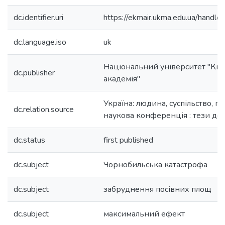
dc.identifier.uri
https://ekmair.ukma.edu.ua/han
dc.language.iso
uk
Національний університет "Ки
dc.publisher
академія"
Україна: людина, суспільство, п
dc.relation.source
наукова конференція : тези до
dc.status
first published
dc.subject
Чорнобильська катастрофа
dc.subject
забруднення посівних площ
dc.subject
максимальний ефект