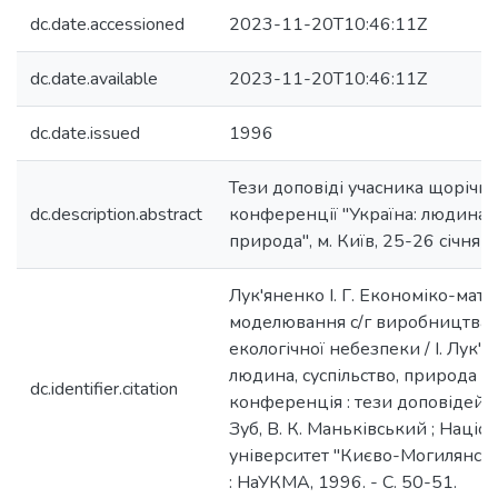
dc.date.accessioned
2023-11-20T10:46:11Z
dc.date.available
2023-11-20T10:46:11Z
dc.date.issued
1996
Тези доповіді учасника щорічно
dc.description.abstract
конференції "Україна: людина, с
природа", м. Київ, 25-26 січня 
Лук'яненко І. Г. Економіко-мат
моделювання с/г виробництва 
екологічної небезпеки / І. Лук'я
людина, суспільство, природа :
dc.identifier.citation
конференція : тези доповідей / в
Зуб, В. К. Маньківський ; Наці
університет "Києво-Могилянська
: НаУКМА, 1996. - С. 50-51.