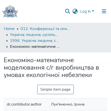
Log In
Communities
Home
012. Конференції та семінари НаУКМА
&
Україна: людина, суспільство, природа : щорічна наукова конференція
Collections
1996. Україна: людина, суспільство, природа : щорічна наукова конференція : тези доповідей
Економіко-математичне моделювання с/г виробництва в умовах екологічної небезпеки
All of DSpace
Економіко-математичне
Statistics
моделювання с/г виробництва в
умовах екологічної небезпеки
Simple item page
dc.contributor.author
Лук'яненко, Ірина