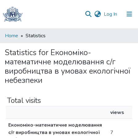
(current)
Log In
Communities
Home
Statistics
&
Collections
Statistics for Економіко-
математичне моделювання с/г
All of DSpace
виробництва в умовах екологічної
небезпеки
Total visits
views
Економіко-математичне моделювання
с/г виробництва в умовах екологічної
7