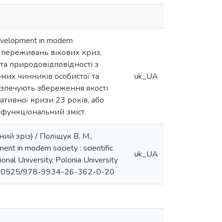
development in modern
 переживань вікових криз,
та природовідповідності з
мих чинників особистої та
uk_UA
безпечують збереження якості
тивної кризи 23 років, або
-функціональний зміст.
й зріз) / Поліщук В. М.,
nt in modern society : scientific
uk_UA
tional University, Polonia University
rg/10.30525/978-9934-26-362-0-20