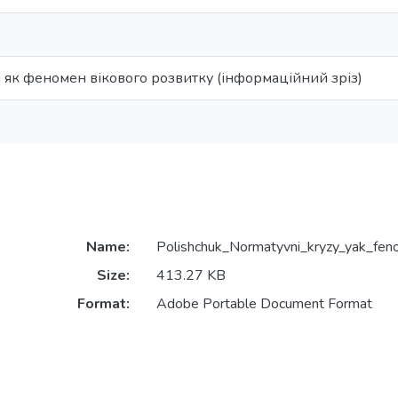
 як феномен вікового розвитку (інформаційний зріз)
Name:
Polishchuk_Normatyvni_kryzy_yak_fenom
Size:
413.27 KB
Format:
Adobe Portable Document Format