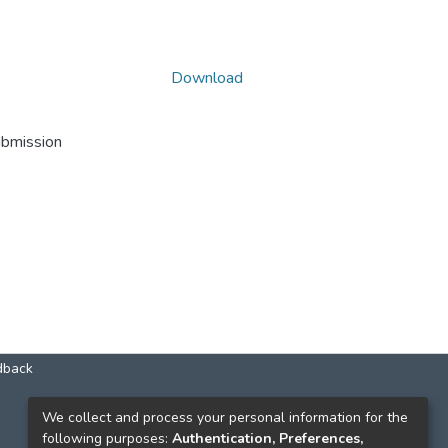
Download
ubmission
dback
КОНТАКТИ
We collect and process your personal information for the
following purposes:
Authentication, Preferences,