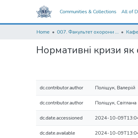
Communities & Collections
All of 
Home
007. Факультет охорони здоров`я, соціальної роботи і психології
Нормативні кризи як 
dc.contributor.author
Поліщук, Валерій
dc.contributor.author
Поліщук, Світлана
dc.date.accessioned
2024-10-09T13:0
dc.date.available
2024-10-09T13:0