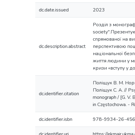
dc.date.issued
2023
Розділ з монографії
society".Презент
спрямованої на ви
dc.description.abstract
перспективою пошу
національної безп
життя людини у ми
кризи «вступу у д
Поліщук В. М. Нор
Поліщук С. А. // Psy
dc.identifier.citation
monograph / [G. V. Bo
in Częstochowa. - R
dc.identifier.isbn
978-9934-26-456
dc.identifier.uri
https://ekmair.uk