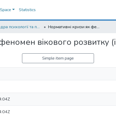
DSpace
Statistics
Кафедра психології та педагогіки
Нормативні кризи як феномен вікового розвитку (інформаційний зріз)
феномен вікового розвитку (
Simple item page
4:04Z
4:04Z