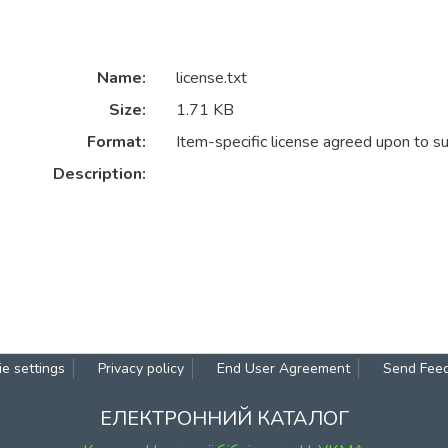
Name:
license.txt
Size:
1.71 KB
Format:
Item-specific license agreed upon to s
Description:
e settings
Privacy policy
End User Agreement
Send Fee
ЕЛЕКТРОННИЙ КАТАЛОГ