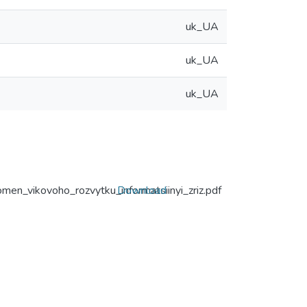
uk_UA
uk_UA
uk_UA
en_vikovoho_rozvytku_informatsiinyi_zriz.pdf
Download