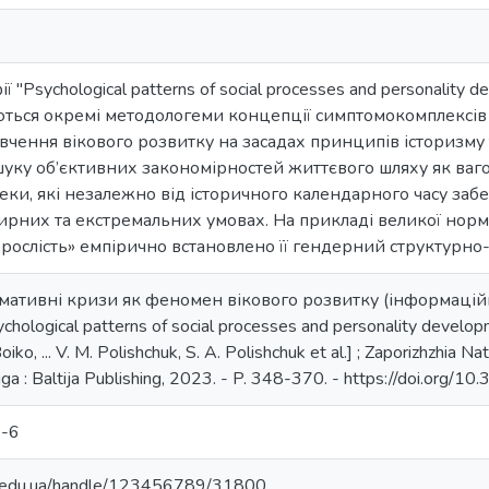
 "Psychological patterns of social processes and personality 
уються окремі методологеми концепції симптомокомплексів
вчення вікового розвитку на засадах принципів історизму 
ку об’єктивних закономірностей життєвого шляху як ваго
еки, які незалежно від історичного календарного часу за
рних та екстремальних умовах. На прикладі великої норма
орослість» емпірично встановлено її гендерний структурно
мативні кризи як феномен вікового розвитку (інформаційни
chological patterns of social processes and personality developme
iko, ... V. M. Polishchuk, S. A. Polishchuk et al.] ; Zaporizhzhia Na
iga : Baltija Publishing, 2023. - P. 348-370. - https://doi.o
-6
ma.edu.ua/handle/123456789/31800