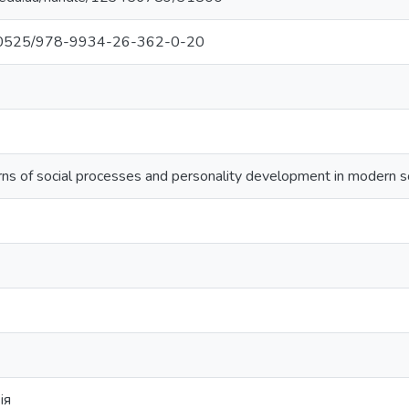
0.30525/978-9934-26-362-0-20
rns of social processes and personality development in modern so
ія