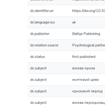
dc.identifier.uri
https://doi.org/1
dc.language.iso
uk
dc.publisher
Baltija Publishing
dc.relation.source
Psychological patte
dc.status
first published
dc.subject
вікова криза
dc.subject
життєвий шлях
dc.subject
кризовий період
dc.subject
вікова періодизац