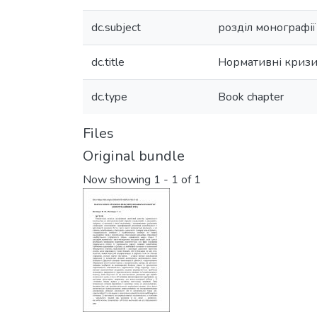
dc.subject
розділ монографії
dc.title
Нормативні кризи
dc.type
Book chapter
Files
Original bundle
Now showing
1 - 1 of 1