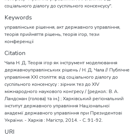
соціального діалогу до суспільного консенсусу".
Keywords
управлінське рішення
,
акт державного управління
,
теорія прийняття рішень
,
теорія ігор
,
тези
конференції
Citation
Чала Н. Д. Теорія ігор як інструмент моделювання
державноуправлінських рішень / Н. Д. Чала // Публічне
управління ХХІ століття: від соціального діалогу до
суспільного консенсусу : зірник тез до XІV
міжнародного наукового конгресу / [редкол.: В. А.
Ландсман (голова) та ін.] ; Харківський регіональний
інститут державного управління Національної
академії державного управління при Президентові
України. - Харків : Магістр, 2014. - С. 91-92.
URI