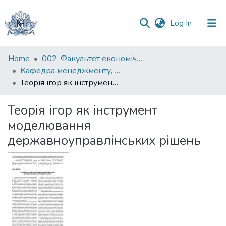
(current)
Log In
Communities
Home
002. Факультет економічних наук
&
Кафедра менеджменту, маркетингу та підприємництва
Collections
Теорія ігор як інструмент моделювання державноуправлінських рішень
All of DSpace
Теорія ігор як інструмент
моделювання
Statistics
державноуправлінських рішень