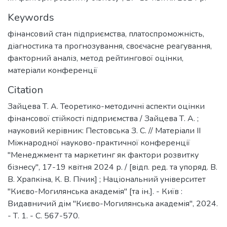
Keywords
фінансовий стан підприємства
,
платоспроможність
,
діагностика та прогнозування
,
своєчасне реагування
,
факторний аналіз
,
метод рейтингової оцінки
,
матеріали конференції
Citation
Зайцева Т. А. Теоретико-методичні аспекти оцінки
фінансової стійкості підприємства / Зайцева Т. А. ;
науковий керівник: Пестовська З. С. // Матеріали ІІ
Міжнародної науково-практичної конференції
"Менеджмент та маркетинг як фактори розвитку
бізнесу", 17-19 квітня 2024 р. / [відп. ред. та упоряд. В.
В. Храпкіна, К. В. Пічик] ; Національний університет
"Києво-Могилянська академія" [та ін.]. - Київ :
Видавничий дім "Києво-Могилянська академія", 2024.
- Т. 1. - С. 567-570.