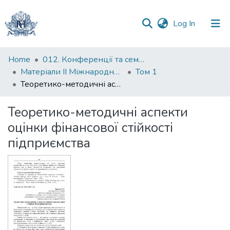
(current)
Log In
Communities
Home
012. Конференції та семінари НаУКМА
&
Матеріали II Міжнародної науково-практичної конференції "Менеджмент та маркетинг як фактори розвитку бізнесу", 17-19 квітня 2024 р.
Том 1
Collections
Теоретико-методичні аспекти оцінки фінансової стійкості підприємства
All of DSpace
Теоретико-методичні аспекти
оцінки фінансової стійкості
Statistics
підприємства