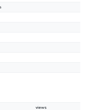
s
views