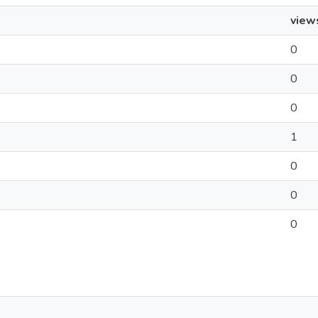
view
0
0
0
1
0
0
0