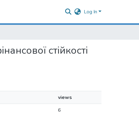
Log In
інансової стійкості
views
6