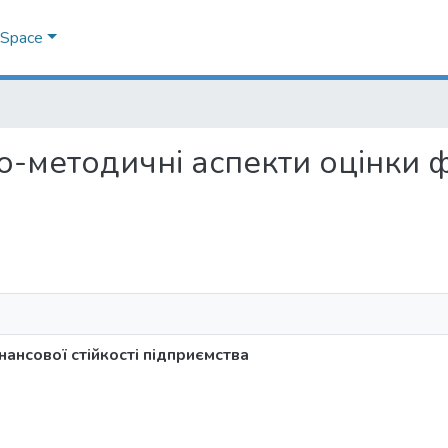
DSpace
ико-методичні аспекти оцінки ф
ансової стійкості підприємства