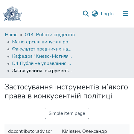
(current)
Log In
Communities
Home
014. Роботи студентів
&
Магістерські випускні роботи
Collections
Факультет правничих наук
Кафедра "Києво-Могилянська школа врядування імені Андрія Мелешевича"
All of DSpace
D4 Публічне управління та адміністрування
Застосування інструментів м’якого права в конкурентній політиці
Statistics
Застосування інструментів м’якого
права в конкурентній політиці
Simple item page
dc.contributor.advisor
Кілієвич, Олександр