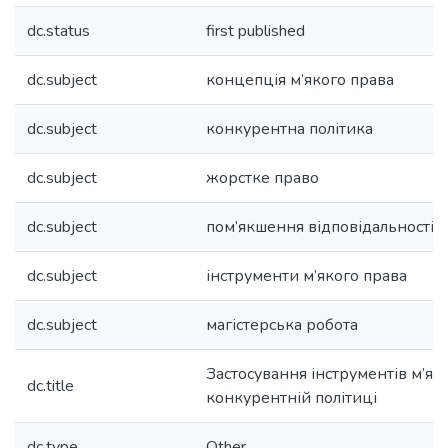
dc.status
first published
dc.subject
концепція м’якого права
dc.subject
конкурентна політика
dc.subject
жорстке право
dc.subject
пом’якшення відповідальності
dc.subject
інструменти м’якого права
dc.subject
магістерська робота
Застосування інструментів м’як
dc.title
конкурентній політиці
dc.type
Other