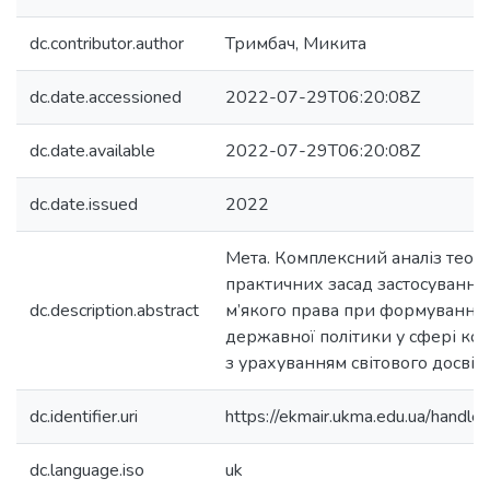
dc.contributor.author
Тримбач, Микита
dc.date.accessioned
2022-07-29T06:20:08Z
dc.date.available
2022-07-29T06:20:08Z
dc.date.issued
2022
Мета. Комплексний аналіз теор
практичних засад застосування 
dc.description.abstract
м’якого права при формуванні і 
державної політики у сфері кон
з урахуванням світового досвіду
dc.identifier.uri
https://ekmair.ukma.edu.ua/han
dc.language.iso
uk