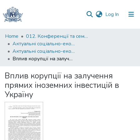
(current)
Log In
Communities
Home
012. Конференції та семінари НаУКМА
&
Актуальні соціально-економічні проблеми в умовах невизначеності
Collections
Актуальні соціально-економічні проблеми в умовах невизначеності : матеріали Всеукраїнської науково-практичної конференції молодих вчених, 18 квітня 2025 р.
Вплив корупції на залучення прямих іноземних інвестицій в Україну
All of DSpace
Вплив корупції на залучення
Statistics
прямих іноземних інвестицій в
Україну