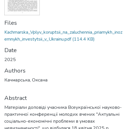
Files
Kachmarska_Vplyv_koruptsii_na_zaluchennia_priamykh_inoz
emnykh_investytsii_v_Ukrainu.pdf
(114.4 KB)
Date
2025
Authors
Качмарська, Оксана
Abstract
Матеріали доповiді учасника Всеукраїнської науково-
практичної конференції молодих вчених "Актуальні
соціально-економічні проблеми в умовах
невизначеності", що відбулася 18 квітня 2025 р.