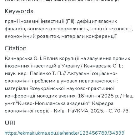
Keywords
прямі іноземні інвестиції (ПІІ)
,
дефіцит власних
фінансів
,
конкурентоспроможність
,
новітні технології
,
економічний розвиток
,
матеріали конференції
Citation
Качмарська О. І. Вплив корупції на залучення прямих
іноземних інвестицій в Україну / Качмарська О. І. ;
наук. кер.: Палієнко Т. П. // Актуальні соціально-
економічні проблеми в умовах невизначеності :
матеріали Всеукраїнської науково-практичної
конференції молодих вчених, 18 квітня 2025 р. / Нац.
ун-т "Києво-Могилянська академія", Кафедра
економічної теорії. - Київ : НаУКМА, 2025. - C. 70-73.
URI
https://ekmair.ukma.edu.ua/handle/123456789/34399