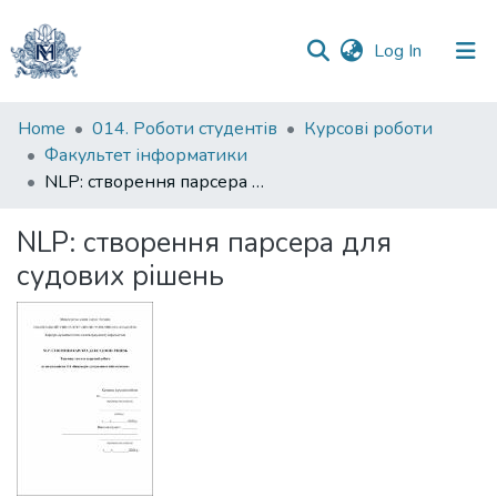
(current)
Log In
Communities
Home
014. Роботи студентів
Курсові роботи
&
Факультет інформатики
Collections
NLP: створення парсера для судових рішень
All of DSpace
NLP: створення парсера для
судових рішень
Statistics