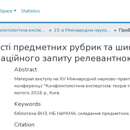
DSpace
Statistics
Конфліктологічна експертиза: теорія та методика
15-а Міжнародна науково-практична конференція "Конфліктологічна експертиза: теорія та методика"
сті предметних рубрик та ши
аційного запиту релевантно
Abstract
Матеріал виступу на XV Міжнародній науково-прак
конференції "Конфліктологічна експертиза: теорія 
лютого 2016 р., Київ.
Keywords
бібліотека ВНЗ
,
НБ НаУКМА
,
складання предметних
Citation