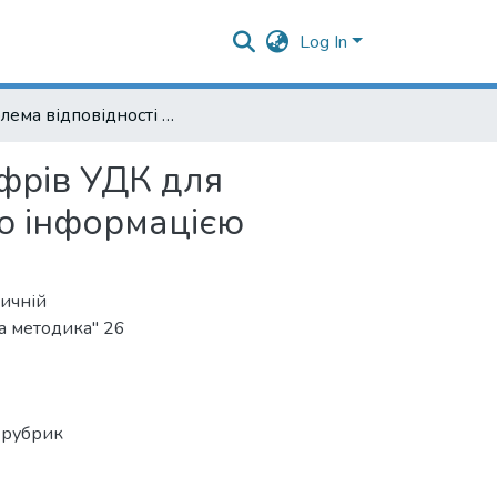
Log In
Проблема відповідності предметних рубрик та шифрів УДК для забезпечення інформаційного запиту релевантною інформацією
фрів УДК для
ю інформацією
тичній
та методика" 26
 рубрик