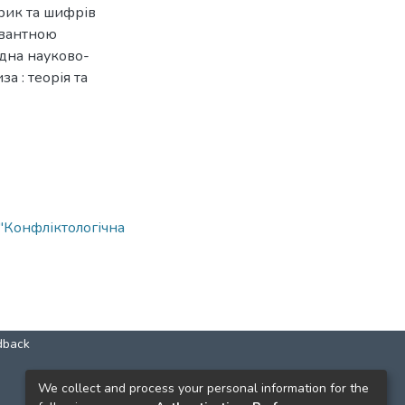
брик та шифрів
евантною
одна науково-
а : теорія та
"Конфліктологічна
dback
КОНТАКТИ
We collect and process your personal information for the