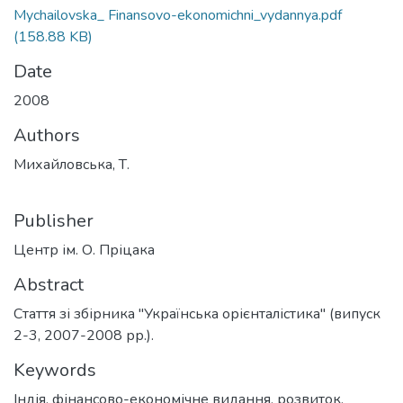
Mychailovska_ Finansovo-ekonomichni_vydannya.pdf
(158.88 KB)
Date
2008
Authors
Михайловська, Т.
Publisher
Центр ім. О. Пріцака
Abstract
Стаття зі збірника "Українська орієнталістика" (випуск
2-3, 2007-2008 рр.).
Keywords
Індія
,
фінансово-економічне видання
,
розвиток
,