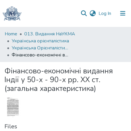
(current)
Log In
Communities
Home
013. Видання НаУКМА
&
Українська орієнталістика
Collections
Українська Орієнталістика. Випуск 2-3, 2007-2008
Фінансово-економічні видання Індії у 50-х - 90-х рр. ХХ ст. (загальна характеристика)
All of DSpace
Фінансово-економічні видання
Statistics
Індії у 50-х - 90-х рр. ХХ ст.
(загальна характеристика)
Files