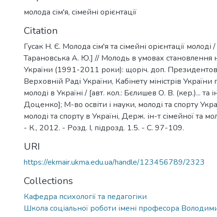
молода сім'я
,
сімейні орієнтації
Citation
Гусак Н. Є. Молода сім'я та сімейні орієнтації молоді / 
Тарановська А. Ю.] // Молодь в умовах становлення
України (1991-2011 роки): щоріч. доп. Президентов
Верховній Раді України, Кабінету міністрів України
молоді в Україні / [авт. кол.: Бєлишев О. В. (кер.)... та і
Доценко]; М-во освіти і науки, молоді та спорту Укр
молоді та спорту в Україні, Держ. ін-т сімейної та мо
- К., 2012. - Розд. I, підрозд. 1.5. - С. 97-109.
URI
https://ekmair.ukma.edu.ua/handle/123456789/2323
Collections
Кафедра психології та педагогіки
Школа соціальної роботи імені професора Володим