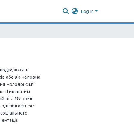
Log In
 подружжя, в
ів або як неповна
ня молодої сім'ї
в. Цивільним
 вік: 18 років
оді збігається з
 соціального
єнтації.