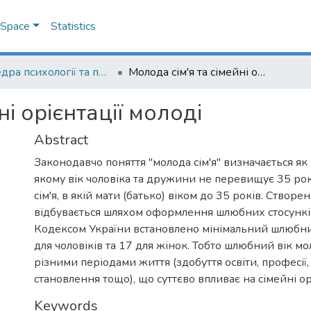
DSpace
Statistics
Кафедра психології та педагогіки
Молода сім'я та сімейні орієнтації молоді
ні орієнтації молоді
Abstract
Законодавчо поняття "молода сім'я" визначається як
якому вік чоловіка та дружини не перевищує 35 рок
сім'я, в якій мати (батько) віком до 35 років. Створен
відбувається шляхом оформлення шлюбних стосункі
Кодексом України встановлено мінімальний шлюбний
для чоловіків та 17 для жінок. Тобто шлюбний вік мол
різними періодами життя (здобуття освіти, професії,
становлення тощо), що суттєво впливає на сімейні орі
Keywords