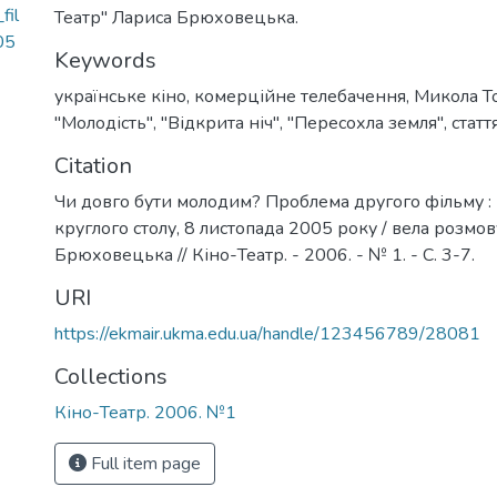
fil
Театр" Лариса Брюховецька.
05
Keywords
українське кіно
,
комерційне телебачення
,
Микола Т
"Молодість"
,
"Відкрита ніч"
,
"Пересохла земля"
,
статт
Citation
Чи довго бути молодим? Проблема другого фільму :
круглого столу, 8 листопада 2005 року / вела розмо
Брюховецька // Кіно-Театр. - 2006. - № 1. - С. 3-7.
URI
https://ekmair.ukma.edu.ua/handle/123456789/28081
Collections
Кіно-Театр. 2006. №1
Full item page