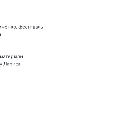
оменко
,
фестиваль
я
 матеріали
ву Лариса