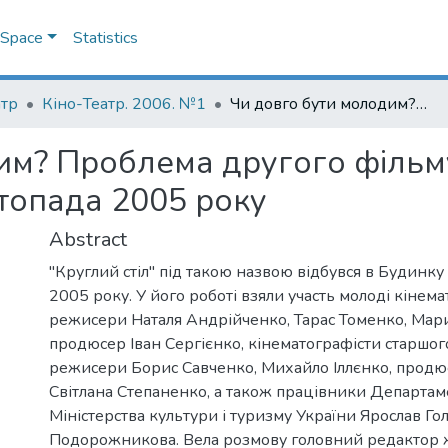
DSpace
Statistics
атр
Кіно-Театр. 2006. №1
Чи довго бути молодим? Проблема другого фільму : матеріали круглого столу, 8 листопада 2005 року
им? Проблема другого фільму
стопада 2005 року
Abstract
"Круглий стіл" під такою назвою відбувся в Будинку
2005 року. У його роботі взяли участь молоді кінема
режисери Наталя Андрійченко, Тарас Томенко, Мар
продюсер Іван Сергієнко, кінематографісти старшог
режисери Борис Савченко, Михайло Іллєнко, продюс
Світлана Степаненко, а також працівники Департам
Міністерства культури і туризму України Ярослав Го
Подорожникова. Вела розмову головний редактор 