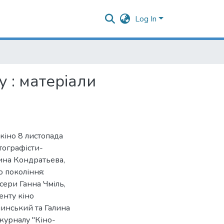
Log In
 : матеріали
 кіно 8 листопада
тографісти-
ина Кондратьева,
о покоління:
ери Ганна Чміль,
енту кіно
линський та Галина
журналу "Кіно-