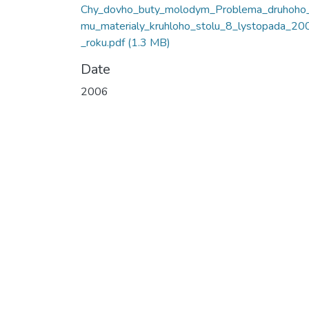
Chy_dovho_buty_molodym_Problema_druhoho_
mu_materialy_kruhloho_stolu_8_lystopada_20
_roku.pdf
(1.3 MB)
Date
2006