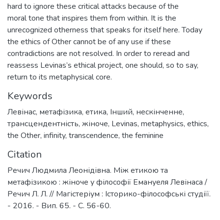
hard to ignore these critical attacks because of the
moral tone that inspires them from within. It is the
unrecognized otherness that speaks for itself here. Today
the ethics of Other cannot be of any use if these
contradictions are not resolved. In order to reread and
reassess Levinas’s ethical project, one should, so to say,
return to its metaphysical core.
Keywords
Левінас
,
метафізика
,
етика
,
Інший
,
нескінченне
,
трансцендентність
,
жіноче
,
Levinas
,
metaphysics
,
ethics
,
the Other
,
infinity
,
transcendence
,
the feminine
Citation
Речич Людмила Леонідівна. Між етикою та
метафізикою : жіноче у філософії Емануеля Левінаса /
Речич Л. Л. // Магістеріум : Історико-філософські студіїї.
- 2016. - Вип. 65. - С. 56-60.