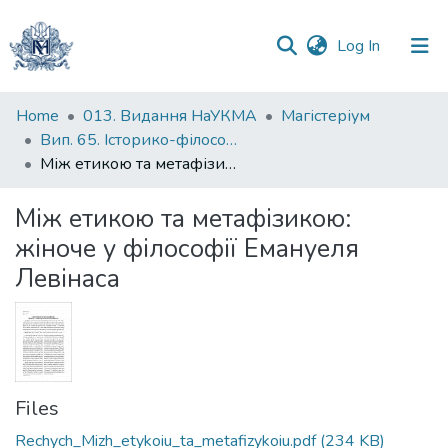
(current)
Log In
Communities
Home
013. Видання НаУКМА
Магістеріум
&
Вип. 65. Історико-філософські студії
Collections
Між етикою та метафізикою: жіноче у філософії Емануеля Левінаса
All of DSpace
Між етикою та метафізикою:
жіноче у філософії Емануеля
Statistics
Левінаса
Files
Rechych_Mizh_etykoiu_ta_metafizykoiu.pdf
(234 KB)