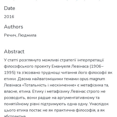
Date
2016
Authors
Речич, Людмила
Abstract
У статті розглянуто можливі стратегії інтерпретації
філософського проекту Емануеля Левінаса (1906–
1995) та з’ясовано труднощі читання його філософії як
етики. Двома найвагомішими темами opus magnum
Левінаса «Тотальність і нескінченне» є метафізика та,
власне, етика. Етику і метафізику Левінас строго не
розводить, вони радше на аргументативному та
понятійному рівні підтримують одна одну. Унаслідок
цього етика постає не як практична філософія, а як
абстрактна