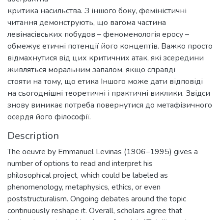
критика насильства. З іншого боку, феміністичні
читання демонструють, що вагома частина
левінасівських побудов – феноменологія еросу –
обмежує етичні потенції його концептів. Важко просто
відмахнутися від цих критичних атак, які зсередини
живляться моральним запалом, якщо справді
стояти на тому, що етика Іншого може дати відповіді
на сьогоднішні теоретичні і практичні виклики. Звідси
знову виникає потреба повернутися до метафізичного
осердя його філософії.
Description
The oeuvre by Emmanuel Levinas (1906–1995) gives a
number of options to read and interpret his
philosophical project, which could be labeled as
phenomenology, metaphysics, ethics, or even
poststructuralism. Ongoing debates around the topic
continuously reshape it. Overall, scholars agree that