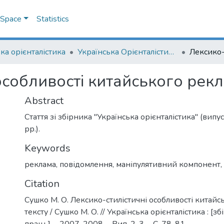
DSpace
Statistics
ка орієнталістика
Українська Орієнталістика. Випуск 2-3, 2007-2008
особливості китайського рек
Abstract
Стаття зі збірника "Українська орієнталістика" (вип
рр.).
Keywords
реклама
,
повідомлення
,
маніпулятивний компонент
,
Citation
Сушко М. О. Лексико-стилістичні особливості китай
тексту / Сушко М. О. // Українська орієнталістика : [