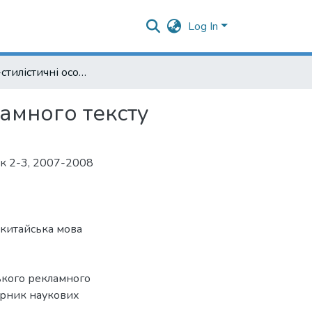
Log In
Лексико-стилістичні особливості китайського рекламного тексту
ламного тексту
уск 2-3, 2007-2008
китайська мова
ського рекламного
збірник наукових