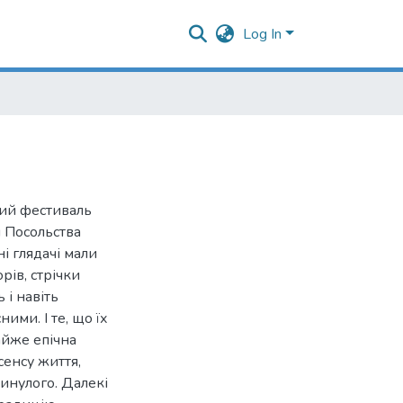
Log In
ний фестиваль
и Посольства
ні глядачі мали
рів, стрічки
 і навіть
ими. І те, що їх
айже епічна
сенсу життя,
инулого. Далекі