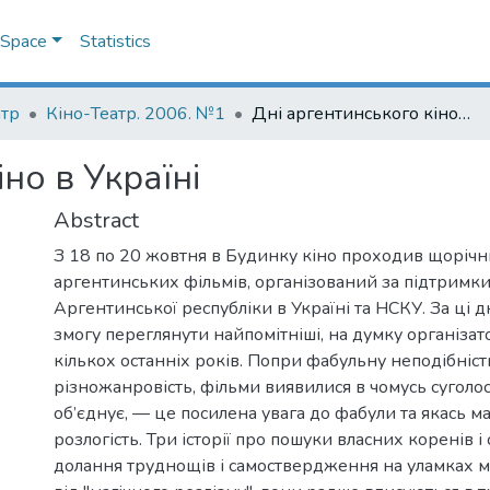
DSpace
Statistics
атр
Кіно-Театр. 2006. №1
Дні аргентинського кіно в Україні
но в Україні
Abstract
З 18 по 20 жовтня в Будинку кіно проходив щоріч
аргентинських фільмів, організований за підтримк
Аргентинської республіки в Україні та НСКУ. За ці д
змогу переглянути найпомітніші, на думку організато
кількох останніх років. Попри фабульну неподібність
різножанровість, фільми виявилися в чомусь суголосн
об’єднує, — це посилена увага до фабули та якась м
розлогість. Три історії про пошуки власних коренів і 
долання труднощів і самоствердження на уламках м