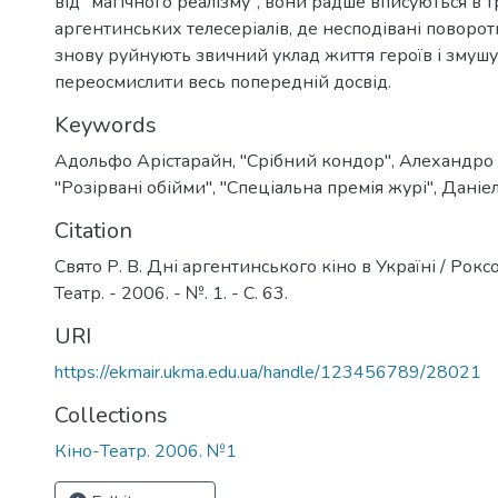
від "магічного реалізму", вони радше вписуються в 
аргентинських телесеріалів, де несподівані поворот
знову руйнують звичний уклад життя героїв і змушу
переосмислити весь попередній досвід.
Keywords
Адольфо Арістарайн
,
"Срібний кондор"
,
Алехандро 
"Розірвані обійми"
,
"Спеціальна премія журі"
,
Даніе
Citation
Свято Р. В. Дні аргентинського кіно в Україні / Роксо
Театр. - 2006. - №. 1. - С. 63.
URI
https://ekmair.ukma.edu.ua/handle/123456789/28021
Collections
Кіно-Театр. 2006. №1