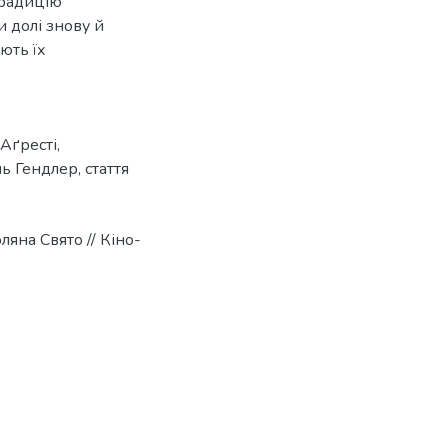
традицію
и долі знову й
ють їх
Аґресті
,
ль Гендлер
,
стаття
ляна Свято // Кіно-