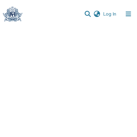
(current)
Log In
Communities
&
Collections
All of DSpace
Statistics