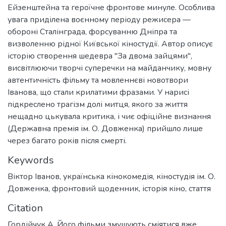
Ейзенштейна та героїчне фронтове минуле. Особлива
увага приділена воєнному періоду режисера —
обороні Сталінграда, форсуванню Дніпра та
визволенню рідної Київської кіностудії. Автор описує
історію створення шедевра "За двома зайцями",
висвітлюючи творчі суперечки на майданчику, мовну
автентичність фільму та мовленнєві новотвори
Іванова, що стали крилатими фразами. У нарисі
підкреслено трагізм долі митця, якого за життя
нещадно цькувала критика, і чиє офіційне визнання
(Державна премія ім. О. Довженка) прийшло лише
через багато років після смерті.
Keywords
Віктор Іванов
,
українська кінокомедія
,
кіностудія ім. О.
Довженка
,
фронтовий щоденник
,
історія кіно
,
стаття
Citation
Гордійчук А. Його фільми змушують сміятися вже