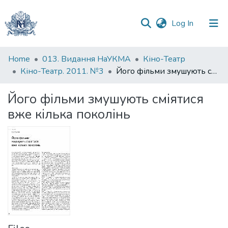
(current)
Log In
Communities
Home
013. Видання НаУКМА
Кіно-Театр
&
Кіно-Театр. 2011. №3
Його фільми змушують сміятися вже кілька поколінь
Collections
Його фільми змушують сміятися
All of DSpace
вже кілька поколінь
Statistics