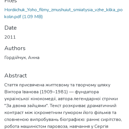
Files
Hordiichuk_Yoho_filmy_zmushuiut_smiiatysia_vzhe_kilka_po
kolin.pdf
(1.09 MB)
Date
2011
Authors
Гордійчук, Анна
Abstract
Стаття присвячена життєвому та творчому шляху
Віктора Іванова (1909–1981) — фундатора
української кінокомедії, автора легендарної стрічки
"За двома зайцями". Текст розкриває драматичний
контраст між іскрометним гумором його фільмів та
сповненою випробувань біографією: раннє сирітство,
робота машиністом паровоза, навчання у Сергія