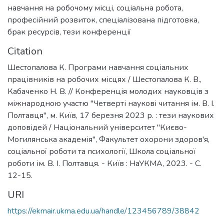
навчання на робочому місці
,
соціальна робота
,
професійний розвиток
,
спеціалізована підготовка
,
брак ресурсів
,
тези конференції
Citation
Шестопалова К. Програми навчання соціальних
працівників на робочих місцях / Шестопалова К. В.,
Кабаченко Н. В. // Конференція молодих науковців з
міжнародною участю "Четверті наукові читання ім. В. І.
Полтавця", м. Київ, 17 березня 2023 р. : тези наукових
доповідей / Національний університет "Києво-
Могилянська академія", Факультет охорони здоров'я,
соціальної роботи та психології, Школа соціальної
роботи ім. В. І. Полтавця. - Київ : НаУКМА, 2023. - С.
12-15.
URI
https://ekmair.ukma.edu.ua/handle/123456789/38842