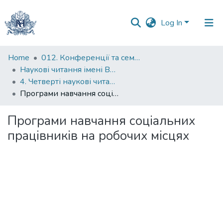
Log In
Communities
Home
012. Конференції та семінари НаУКМА
&
Наукові читання імені Володимира Івановича Полтавця
Collections
4. Четверті наукові читання імені професора Володимира Івановича Полтавця
Програми навчання соціальних працівників на робочих місцях
All of DSpace
Програми навчання соціальних
Statistics
працівників на робочих місцях