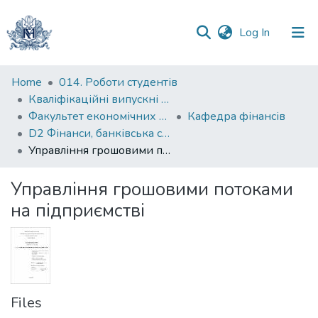
(current)
Log In
Communities
Home
014. Роботи студентів
&
Кваліфікаційні випускні роботи здобувачів вищої освіти бакалаврських програм
Collections
Факультет економічних наук
Кафедра фінансів
D2 Фінанси, банківська справа, страхування та фондовий ринок
All of DSpace
Управління грошовими потоками на підприємстві
Statistics
Управління грошовими потоками
на підприємстві
Files