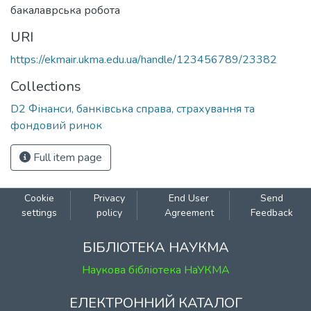
бакалаврська робота
URI
https://ekmair.ukma.edu.ua/handle/123456789/23382
Collections
D2 Фінанси, банківська справа, страхування та
фондовий ринок
Full item page
Cookie
Privacy
End User
Send
settings
policy
Agreement
Feedback
БІБЛІОТЕКА НАУКМА
Наукова бібліотека НаУКМА
ЕЛЕКТРОННИЙ КАТАЛОГ